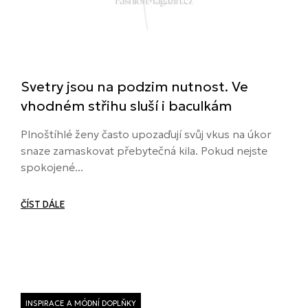
Svetry jsou na podzim nutnost. Ve
vhodném střihu sluší i baculkám
Plnoštíhlé ženy často upozaďují svůj vkus na úkor
snaze zamaskovat přebytečná kila. Pokud nejste
spokojené...
ČÍST DÁLE
INSPIRACE A MÓDNÍ DOPLŇKY