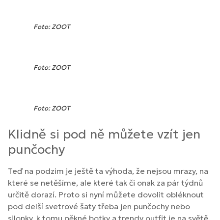
Foto: ZOOT
Foto: ZOOT
Foto: ZOOT
Klidně si pod ně můžete vzít jen
punčochy
Teď na podzim je ještě ta výhoda, že nejsou mrazy, na
které se netěšíme, ale které tak či onak za pár týdnů
určitě dorazí. Proto si nyní můžete dovolit obléknout
pod delší svetrové šaty třeba jen punčochy nebo
silonky, k tomu pěkné botky a trendy outfit je na světě.