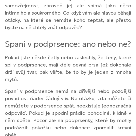
samozřejmost, zároveň jej ale vnímá jako něco
intimního a soukromého. Co když vám ale hlavou běhají
otázky, na které se nemáte koho zeptat, ale přesto
byste na ně chtěly znát odpověď?
Spaní v podprsence: ano nebo ne?
Pokud jste někde četly nebo zaslechly, že ženy, které
spí v podprsence, mají déle pevná prsa, jež dokonale
drží svůj tvar, pak věřte, že to by je jeden z mnoha
mýtů.
Spaní v podprsence nemá na dřívější nebo pozdější
povadlost ňader žádný vliv. Na otázku, zda můžete či
nemůžete v podprsence spát, neexistuje jednoznačná
odpověď. Pokud je spodní prádlo pohodlné, klidně v
něm spěte. Pozor ale na podprsenky, které by mohly
podráždit pokožku nebo dokonce zpomalit krevní
oběh.