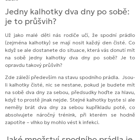
Jedny kalhotky dva dny po sobě:
je to průšvih?
Už jako malé děti nás rodiče učí, že spodní prádlo
(zejména kalhotky) se mají nosit každý den čisté. Co
když se ale dostanete do situace, která vás donutí mít
na sobě jedny kalhotky dva dny po sobě? Je to
opravdu takový průšvih?
Zde záleží především na stavu spodního prádla. Jsou-
li kalhotky čisté, nic se nestane, pokud je budete mít
na sobě dva dny za sebou, předsudky hoďte za hlavu,
když to prostě jinak nejde. Stejné kalhotky byste si ale
neměly brát dva dny za sebou kupříkladu poté, co
absolvujete náročný trénink, při kterém se hodně
zapotíte – vlhko by mohlo vést k infekci.
Jaké množství spodního prádla je