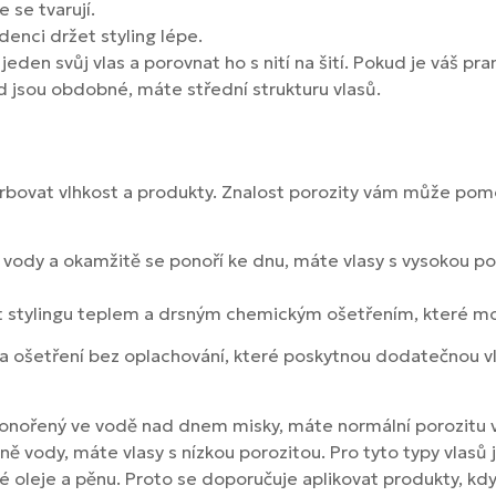
e se tvarují.
ndenci držet styling lépe.
 jeden svůj vlas a porovnat ho s nití na šití. Pokud je váš pr
ud jsou obdobné, máte střední strukturu vlasů.
orbovat vlhkost a produkty. Znalost porozity vám může pomo
 vody a okamžitě se ponoří ke dnu, máte vlasy s vysokou por
out stylingu teplem a drsným chemickým ošetřením, které m
e a ošetření bez oplachování, které poskytnou dodatečnou v
ponořený ve vodě nad dnem misky, máte normální porozitu vl
dině vody, máte vlasy s nízkou porozitou. Pro tyto typy vla
leje a pěnu. Proto se doporučuje aplikovat produkty, když js