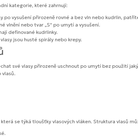
adní kategorie, které zahrnují:
sy po vysušení přirozeně rovné a bez vln nebo kudrlin, patří
rné vlnění nebo tvar „S“ po umytí a vysušení.
mají definované kudrlinky.
 vlasy jsou husté spirály nebo krepy.
ů
e nechat své vlasy přirozeně uschnout po umytí bez použití ja
 vlasů.
 která se týká tloušťky vlasových vláken. Struktura vlasů mů
ké.