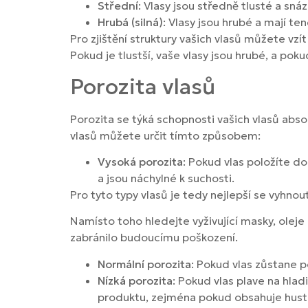
Střední
: Vlasy jsou středně tlusté a snáz
Hrubá (silná)
: Vlasy jsou hrubé a mají te
Pro zjištění struktury vašich vlasů můžete vzít
Pokud je tlustší, vaše vlasy jsou hrubé, a pok
Porozita vlasů
Porozita se týká schopnosti vašich vlasů abs
vlasů můžete určit tímto způsobem:
Vysoká porozita
: Pokud vlas položíte do
a jsou náchylné k suchosti.
Pro tyto typy vlasů je tedy nejlepší se vyhn
Namísto toho hledejte vyživující masky, olej
zabránilo budoucímu poškození.
Normální porozita
: Pokud vlas zůstane 
Nízká porozita
: Pokud vlas plave na hla
produktu, zejména pokud obsahuje husté o