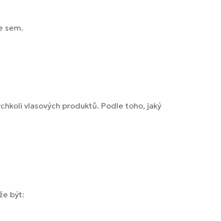
te sem.
kýchkoli vlasových produktů. Podle toho, jaký
že být: