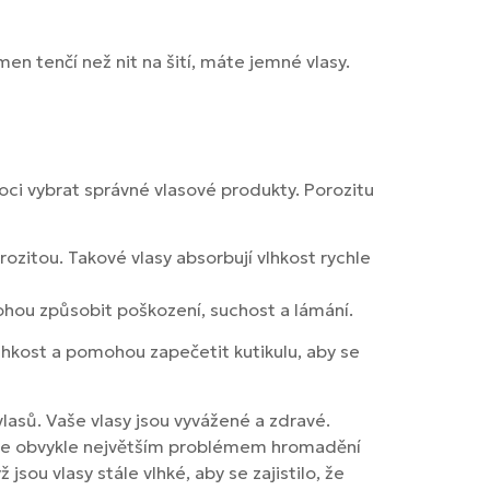
amen tenčí než nit na šití, máte jemné vlasy.
ci vybrat správné vlasové produkty. Porozitu
ozitou. Takové vlasy absorbují vlhkost rychle
ohou způsobit poškození, suchost a lámání.
lhkost a pomohou zapečetit kutikulu, aby se
asů. Vaše vlasy jsou vyvážené a zdravé.
sů je obvykle největším problémem hromadění
ou vlasy stále vlhké, aby se zajistilo, že