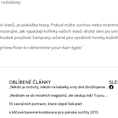
rozloženy.
ví vlasů, je pokožka hlavy. Pokud máte suchou nebo mastnou
 pozorujte, jak vypadají kořínky vašich vlasů druhý den po um
vhodné používat šampony určené pro vyvážení tvorby kožní
og/new/how-to-determine-your-hair-type/
OBLÍBENÉ ČLÁNKY
SLE
„Někdo je na boty, někdo na kabelky a my dvě zbožňujeme
plavky“ prozradily mladé české návrhářky a zakladatelky
„Nedívám se do módních magazínů, ale sleduju lidi! Ti jsou
značky HANAJANA Swimwear
největší inspirace“ říká blogerka A.n.d.u.l.a
10 zázračních potravin, které zlepší Vaši pleť
4 klíčové barevné kombinace pro pánské outfity 2015