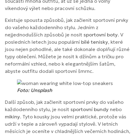
součástí mnoha outfitů, ať už se jedná o volný
víkendový výlet nebo pracovní schůzku.
Existuje spousta způsobů, jak začlenit sportovní prvky
do vašeho každodenního stylu. Jedním z
nejjednodušších způsobů je nosit
sportovní boty
. V
posledních letech jsou populární
bílé tenisky
, které
jsou nejen pohodlné, ale také dokonale doplňují různé
typy oblečení. Můžete je nosit k džínům a tričku pro
neformální vzhled, nebo k elegantnějším šatům,
abyste outfitu dodali sportovní šmrnc.
Foto: Unsplash
Další způsob, jak začlenit sportovní prvky do vašeho
každodenního stylu, je nosit
sportovní bundy
nebo
mikiny
. Tyto kousky jsou velmi praktické, protože vás
udrží v teple a zároveň vypadají stylově. V letních
měsících je oceníte v chladnějších večerních hodinách,