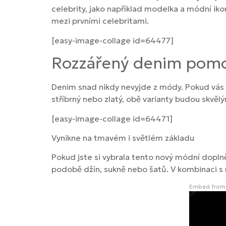
celebrity, jako například modelka a módní ikon
mezi prvními celebritami.
[easy-image-collage id=64477]
Rozzářený denim pomoc
Denim snad nikdy nevyjde z módy. Pokud vás u
stříbrný nebo zlatý, obě varianty budou skvě
[easy-image-collage id=64471]
Vynikne na tmavém i světlém základu
Pokud jste si vybrala tento nový módní doplněk
podobě džín, sukně nebo šatů. V kombinaci s 
Embed from 