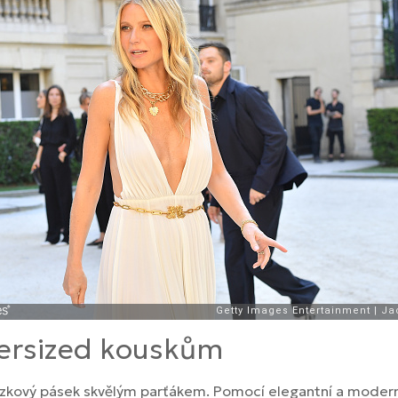
versized kouskům
tízkový pásek skvělým parťákem. Pomocí elegantní a modern