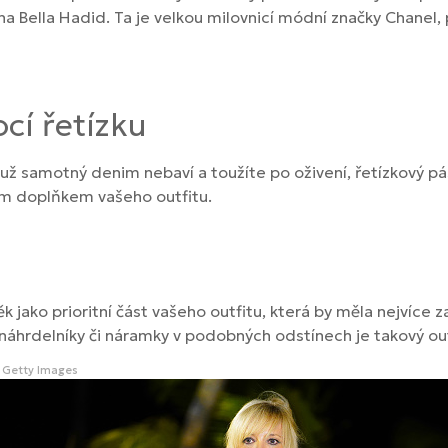
a Bella Hadid. Ta je velkou milovnicí módní značky Chanel, 
í řetízku
ž samotný denim nebaví a toužíte po oživení, řetízkový pás
lým doplňkem vašeho outfitu.
 jako prioritní část vašeho outfitu, která by měla nejvíce z
náhrdelníky či náramky v podobných odstínech je takový ou
Getty Images