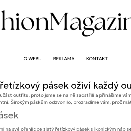
O WEBU
REKLAMA
KONTAKT
řetízkový pásek oživí každý ou
ást outfitu, proto jsme se na ně zaostřili a přinášíme vám 
antní. Širokým páskům odzvonilo, prozradíme vám, proč má
pásek
í na své přehlídce zlatý řetízkový pásek s ikonickým nápise