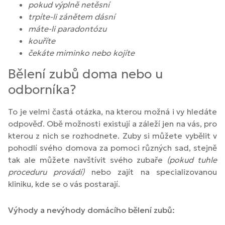
pokud výplně netěsní
trpíte-li zánětem dásní
máte-li paradontózu
kouříte
čekáte miminko nebo kojíte
Bělení zubů doma nebo u
odborníka?
To je velmi častá otázka, na kterou možná i vy hledáte
odpověď. Obě možnosti existují a záleží jen na vás, pro
kterou z nich se rozhodnete. Zuby si můžete vybělit v
pohodlí svého domova za pomoci různých sad, stejně
tak ale můžete navštívit svého zubaře
(pokud tuhle
proceduru provádí)
nebo zajít na specializovanou
kliniku, kde se o vás postarají.
Výhody a nevýhody domácího bělení zubů: