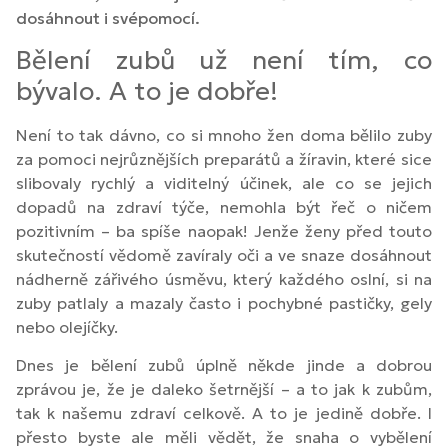
dosáhnout i svépomocí.
Bělení zubů už není tím, co
bývalo. A to je dobře!
Není to tak dávno, co si mnoho žen doma bělilo zuby
za pomoci nejrůznějších preparátů a žíravin, které sice
slibovaly rychlý a viditelný účinek, ale co se jejich
dopadů na zdraví týče, nemohla být řeč o ničem
pozitivním – ba spíše naopak! Jenže ženy před touto
skutečností vědomě zavíraly oči a ve snaze dosáhnout
nádherně zářivého úsměvu, který každého oslní, si na
zuby patlaly a mazaly často i pochybné pastičky, gely
nebo olejíčky.
Dnes je bělení zubů úplně někde jinde a dobrou
zprávou je, že je daleko šetrnější – a to jak k zubům,
tak k našemu zdraví celkově. A to je jedině dobře. I
přesto byste ale měli vědět, že snaha o vybělení