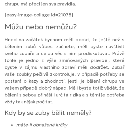
chrupu má přeci jen svá pravidla.
[easy-image-collage id=21078]
Můžu nebo nemůžu?
Hned na začátek bychom měli dodat, že ještě než s
bělením zubů vůbec začnete, měli byste navštívit
svého zubaře a celou věc s ním prodiskutovat. Právě
tohle je jedno z výše zmiňovaných pravidel, které
byste v zájmu vlastního zdraví měli dodržet. Zubař
vaše zoubky pečlivě zkontroluje, v případě potřeby se
postará o kazy a zhodnotí, jestli je bělení chrupu ve
vašem případě dobrý nápad. Měli byste totiž vědět, že
bělení s sebou přináší i určitá rizika a s těmi je potřeba
vždy tak nějak počítat.
Kdy by se zuby bělit neměly?
máte-li obnažené krčky