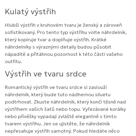
Kulatý výstřih
Hlubší výstřih v kruhovém tvaru je ženský a zároveň
sofistikovaný. Pro tento typ výstřihu volte náhrdelník,
který kopíruje tvar a doplňuje výstřih. Krátké
náhrdelníky s výraznými detaily budou působit
nápaditě a přitáhnou pozornost k této části vašeho
outfitu.
Výstřih ve tvaru srdce
Romantický výstřih ve tvaru srdce si zaslouží
náhrdelník, který bude tuto nádhernou siluetu
podtrhovat. Zkuste náhrdelník, který končí těsně nad
výstřihem vašich šatů nebo topu. Vyřezávané korálky
nebo přívěšky vypadají zvláště elegantně s tímto
tvarem výstřihu. Jen se ujistěte, že náhrdelník
nepřesahuje výstřih samotný. Pokud hledáte něco