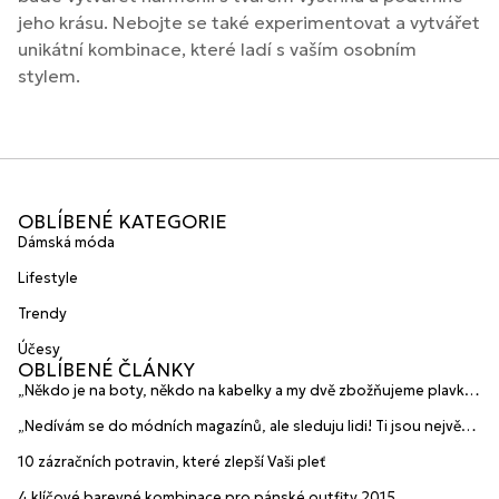
jeho krásu. Nebojte se také experimentovat a vytvářet
unikátní kombinace, které ladí s vaším osobním
stylem.
OBLÍBENÉ KATEGORIE
Dámská móda
Lifestyle
Trendy
Účesy
OBLÍBENÉ ČLÁNKY
„Někdo je na boty, někdo na kabelky a my dvě zbožňujeme plavky“
prozradily mladé české návrhářky a zakladatelky značky
„Nedívám se do módních magazínů, ale sleduju lidi! Ti jsou největší
HANAJANA Swimwear
inspirace“ říká blogerka A.n.d.u.l.a
10 zázračních potravin, které zlepší Vaši pleť
4 klíčové barevné kombinace pro pánské outfity 2015