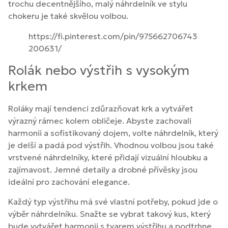
trochu decentnějšího, malý náhrdelník ve stylu
chokeru je také skvělou volbou.
https://fi.pinterest.com/pin/975662706743
200631/
Rolák nebo výstřih s vysokým
krkem
Roláky mají tendenci zdůrazňovat krk a vytvářet
výrazný rámec kolem obličeje. Abyste zachovali
harmonii a sofistikovaný dojem, volte náhrdelník, který
je delší a padá pod výstřih. Vhodnou volbou jsou také
vrstvené náhrdelníky, které přidají vizuální hloubku a
zajímavost. Jemné detaily a drobné přívěsky jsou
ideální pro zachování elegance.
Každý typ výstřihu má své vlastní potřeby, pokud jde o
výběr náhrdelníku. Snažte se vybrat takový kus, který
bude vytvářet harmonii s tvarem výstřihu a podtrhne