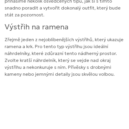
přinášíme několik osvědčených tipů, jak si s tímto
snadno poradit a vytvořit dokonalý outfit, který bude
stát za pozornost.
Výstřih na ramena
Zřejmě jeden z nejoblíbenějších výstřihů, který ukazuje
ramena a krk. Pro tento typ výstřihu jsou ideální
náhrdelníky, které zdůrazní tento nádherný prostor.
Zvolte kratší náhrdelník, který se vejde nad okraj
výstřihu a nekonkuruje s ním. Přívěsky s drobnými
kameny nebo jemnými detaily jsou skvělou volbou.