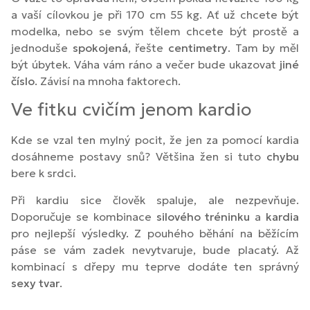
a vaší cílovkou je při 170 cm 55 kg. Ať už chcete být
modelka, nebo se svým tělem chcete být prostě a
jednoduše
spokojená
, řešte
centimetry
. Tam by měl
být úbytek. Váha vám ráno a večer bude ukazovat
jiné
číslo
. Závisí na mnoha faktorech.
Ve fitku cvičím jenom kardio
Kde se vzal ten mylný pocit, že jen za pomocí kardia
dosáhneme postavy snů? Většina žen si tuto
chybu
bere k srdci.
Při kardiu sice člověk spaluje, ale nezpevňuje.
Doporučuje se kombinace
silového
tréninku
a
kardia
pro nejlepší výsledky. Z pouhého běhání na běžícím
páse se vám zadek nevytvaruje, bude placatý. Až
kombinací s dřepy mu teprve dodáte ten správný
sexy tvar
.