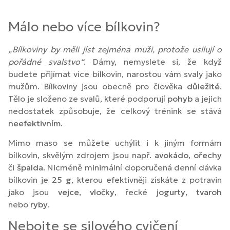
Málo nebo více bílkovin?
„Bílkoviny by měli jíst zejména muži, protože usilují o
pořádné svalstvo“
. Dámy, nemyslete si, že když
budete přijímat více bílkovin, narostou vám svaly jako
mužům. Bílkoviny jsou obecně pro člověka
důležité
.
Tělo je složeno ze svalů, které podporují
pohyb
a jejich
nedostatek způsobuje, že celkový trénink se stává
neefektivním
.
Mimo maso se můžete uchýlit i k jiným formám
bílkovin, skvělým zdrojem jsou např.
avokádo
,
ořechy
či
špalda
. Nicméně minimální doporučená denní dávka
bílkovin je
25 g
, kterou efektivněji získáte z potravin
jako jsou
vejce
,
vločky
, řecké
jogurty
,
tvaroh
nebo
ryby
.
Nebojte se silového cvičení