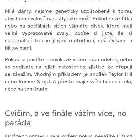
Milé dámy, nejsme geneticky uzpůsobené k tomu,
abychom svalově narostly jako muži. Pokud si ve fitku
nebo na sociálních sítích všímáte dívek, které mají
velké vypracované svaly
, buďte si jisté, že si
napomáhají trochu jinými metodami, než činkami a
bílkovinami.
Pokud si pustíte treninkové video
topmodelek
, nebo
se podíváte na jejich instastories, zjistíte, že
dřepují
se závažím
. Vhodným příkladem je andílek
Taylor
Hill
nebo
Romee
Strijd
. A přesto mají skvělá hubená těla,
něco na tom bude.
Cvičím, a ve finále vážím více, no
paráda
O váze to opravdu není, ovšem pokud nevážíte 100 kg