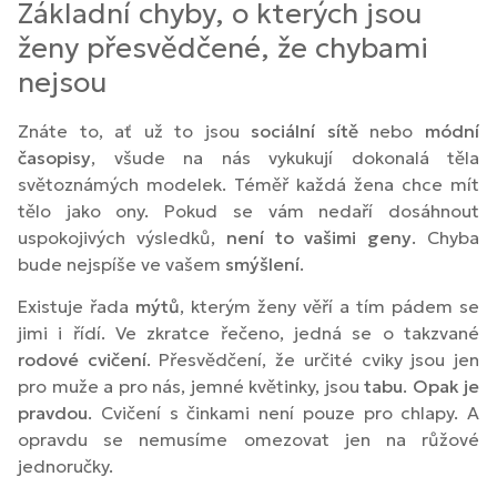
Základní chyby, o kterých jsou
ženy přesvědčené, že chybami
nejsou
Znáte to, ať už to jsou
sociální
sítě
nebo
módní
časopisy
, všude na nás vykukují dokonalá těla
světoznámých modelek. Téměř každá žena chce mít
tělo jako ony. Pokud se vám nedaří dosáhnout
uspokojivých výsledků,
není to vašimi geny
. Chyba
bude nejspíše ve vašem
smýšlení
.
Existuje řada
mýtů
, kterým ženy věří a tím pádem se
jimi i řídí. Ve zkratce řečeno, jedná se o takzvané
rodové cvičení
. Přesvědčení, že určité cviky jsou jen
pro muže a pro nás, jemné květinky, jsou
tabu
.
Opak je
pravdou
. Cvičení s činkami není pouze pro chlapy. A
opravdu se nemusíme omezovat jen na růžové
jednoručky.