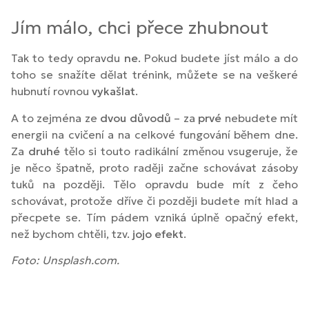
Jím málo, chci přece zhubnout
Tak to tedy opravdu
ne
. Pokud budete jíst málo a do
toho se snažíte dělat trénink, můžete se na veškeré
hubnutí rovnou
vykašlat
.
A to zejména ze
dvou důvodů
– za
prvé
nebudete mít
energii na cvičení a na celkové fungování během dne.
Za
druhé
tělo si touto radikální změnou vsugeruje, že
je něco špatně, proto raději začne schovávat zásoby
tuků na později. Tělo opravdu bude mít z čeho
schovávat, protože dříve či později budete mít hlad a
přecpete se. Tím pádem vzniká úplně opačný efekt,
než bychom chtěli, tzv.
jojo efekt
.
Foto: Unsplash.com.