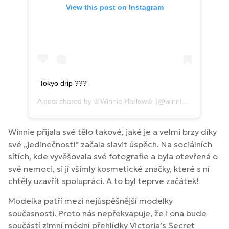
View this post on Instagram
Tokyo drip ???
A post shared by
♔Winnie Harlow♔
(@winnieharlow) on
Oc
Winnie přijala své tělo takové, jaké je a velmi brzy díky
své „jedinečnosti“ začala slavit úspěch. Na sociálních
sítích, kde vyvěšovala své fotografie a byla otevřená o
své nemoci, si jí všimly kosmetické značky, které s ní
chtěly uzavřít spolupráci. A to byl teprve začátek!
Modelka patří mezi nejúspěšnější modelky
současnosti. Proto nás nepřekvapuje, že i ona bude
součástí zimní módní přehlídky Victoria’s Secret