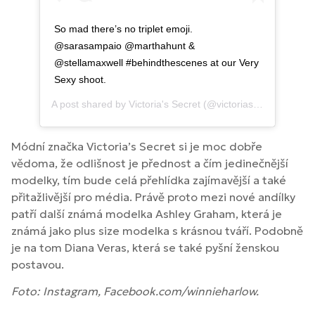
So mad there’s no triplet emoji.
@sarasampaio @marthahunt &
@stellamaxwell #behindthescenes at our Very
Sexy shoot.
A post shared by
Victoria's Secret
(@victoriassecret) on
Oc
Módní značka Victoria’s Secret si je moc dobře
vědoma, že odlišnost je přednost a čím jedinečnější
modelky, tím bude celá přehlídka zajímavější a také
přitažlivější pro média. Právě proto mezi nové andílky
patří další známá modelka Ashley Graham, která je
známá jako plus size modelka s krásnou tváří. Podobně
je na tom Diana Veras, která se také pyšní ženskou
postavou.
Foto: Instagram, Facebook.com/winnieharlow.