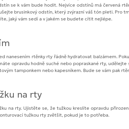
dstín se k vám bude hodit. Nejvíce odstínů má červená rtě
šejte brusinkový odstín, který zvýrazní váš tón pleti. Pro 
te, jaký vám sedí a v jakém se budete cítit nejlépe.
ním
řed nanesením rtěnky rty řádně hydratovat balzámem. Pokud
máte opravdu hodně suché nebo popraskané rty, udělejte s
vatovým tamponkem nebo kapesníkem. Bude se vám pak rtěn
žku na rty
žku na rty. Ujistěte se, že tužkou kreslíte opravdu přiroze
onturovací tužkou rty zvětšit, pokud je to potřeba.