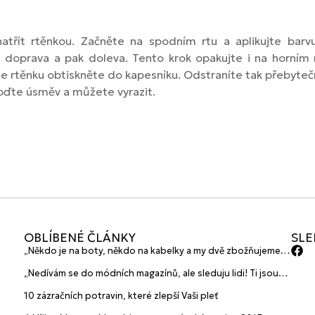
atřít rtěnkou. Začněte na spodním rtu a aplikujte bar
 doprava a pak doleva. Tento krok opakujte i na horním
hce rtěnku obtiskněte do kapesníku. Odstraníte tak přebyteč
oďte úsměv a můžete vyrazit.
OBLÍBENÉ ČLÁNKY
SLE
„Někdo je na boty, někdo na kabelky a my dvě zbožňujeme
plavky“ prozradily mladé české návrhářky a zakladatelky
„Nedívám se do módních magazínů, ale sleduju lidi! Ti jsou
značky HANAJANA Swimwear
největší inspirace“ říká blogerka A.n.d.u.l.a
10 zázračních potravin, které zlepší Vaši pleť