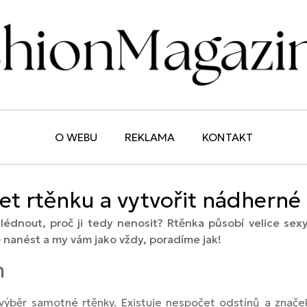
O WEBU
REKLAMA
KONTAKT
et rtěnku a vytvořit nádherné 
édnout, proč ji tedy nenosit? Rtěnka působí velice sexy
ně nanést a my vám jako vždy, poradíme jak!
n
ýběr samotné rtěnky. Existuje nespočet odstínů a značek