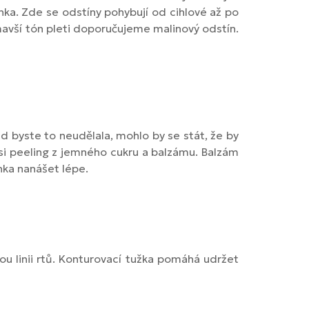
nka. Zde se odstíny pohybují od cihlové až po
tmavší tón pleti doporučujeme malinový odstín.
 byste to neudělala, mohlo by se stát, že by
i peeling z jemného cukru a balzámu. Balzám
ka nanášet lépe.
nou linii rtů. Konturovací tužka pomáhá udržet