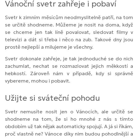
Vánoční svetr zahřeje i pobaví
Svetr k zimním měsícům neodmyslitelně patří, na tom
se určitě shodneme. Můžeme je nosit na doma, když
se chceme jen tak líně povalovat, sledovat filmy v
televizi a dát si třeba i něco na zub. Takové dny jsou
prostě nejlepší a milujeme je všechny.
Svetr dokonale zahřeje, je tak jednoduché se do nich
zachumlat, nechat se rozmazlovat jejich měkkostí a
hebkostí. Zároveň nám v případě, kdy si správně
vybereme, mohou i pobavit.
Užijte si sváteční pohodu
Svetr nemusíte nosit jen o Vánocích, ale určitě se
shodneme na tom, že si ho mnohé z nás s tímto
obdobím už tak nějak automaticky spojují. A já si říkám,
proč vlastně ne? Vánoce díky nim budou pohodlnější a