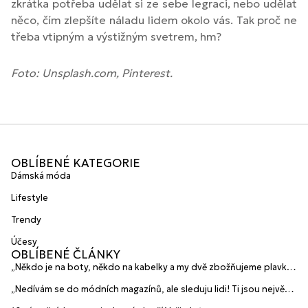
zkrátka potřeba udělat si ze sebe legraci, nebo udělat
něco, čím zlepšíte náladu lidem okolo vás. Tak proč ne
třeba vtipným a výstižným svetrem, hm?
Foto: Unsplash.com, Pinterest.
OBLÍBENÉ KATEGORIE
Dámská móda
Lifestyle
Trendy
Účesy
OBLÍBENÉ ČLÁNKY
„Někdo je na boty, někdo na kabelky a my dvě zbožňujeme plavky“
prozradily mladé české návrhářky a zakladatelky značky
„Nedívám se do módních magazínů, ale sleduju lidi! Ti jsou největší
HANAJANA Swimwear
inspirace“ říká blogerka A.n.d.u.l.a