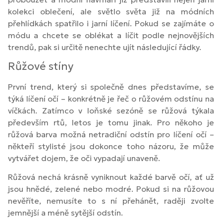
kolekci oblečení, ale světlo světa již na módních
přehlídkách spatřilo i jarní líčení. Pokud se zajímáte o
módu a chcete se oblékat a líčit podle nejnovějších
trendů, pak si určitě nenechte ujít následující řádky.
Růžové stíny
První trend, který si společně dnes představíme, se
týká líčení očí – konkrétně je řeč o růžovém odstínu na
víčkách. Zatímco v loňské sezóně se růžová týkala
především rtů, letos je tomu jinak. Pro někoho je
růžová barva možná netradiční odstín pro líčení očí –
někteří stylisté jsou dokonce toho názoru, že může
vytvářet dojem, že oči vypadají unaveně.
Růžová nechá krásně vyniknout každé barvě očí, ať už
jsou hnědé, zelené nebo modré. Pokud si na růžovou
nevěříte, nemusíte to s ní přehánět, raději zvolte
jemnější a méně sytější odstín.