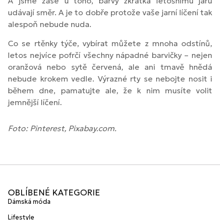
A jsme zase u toho, barvy zkrátka letošnímu jaru
udávají směr. A je to dobře protože vaše jarní líčení tak
alespoň nebude nuda.
Co se rtěnky týče, vybírat můžete z mnoha odstínů,
letos nejvíce pofrčí všechny nápadné barvičky – nejen
oranžová nebo sytě červená, ale ani tmavě hnědá
nebude krokem vedle. Výrazné rty se nebojte nosit i
během dne, pamatujte ale, že k nim musíte volit
jemnější líčení.
Foto: Pinterest, Pixabay.com.
OBLÍBENÉ KATEGORIE
Dámská móda
Lifestyle