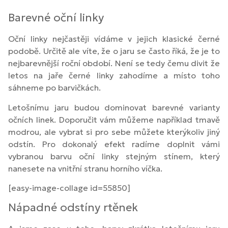
Barevné oční linky
Oční linky nejčastěji vídáme v jejich klasické černé
podobě. Určitě ale víte, že o jaru se často říká, že je to
nejbarevnější roční období. Není se tedy čemu divit že
letos na jaře černé linky zahodíme a místo toho
sáhneme po barvičkách.
Letošnímu jaru budou dominovat barevné varianty
očních linek. Doporučit vám můžeme například tmavě
modrou, ale vybrat si pro sebe můžete kterýkoliv jiný
odstín. Pro dokonalý efekt radíme doplnit vámi
vybranou barvu oční linky stejným stínem, který
nanesete na vnitřní stranu horního víčka.
[easy-image-collage id=55850]
Nápadné odstíny rtěnek