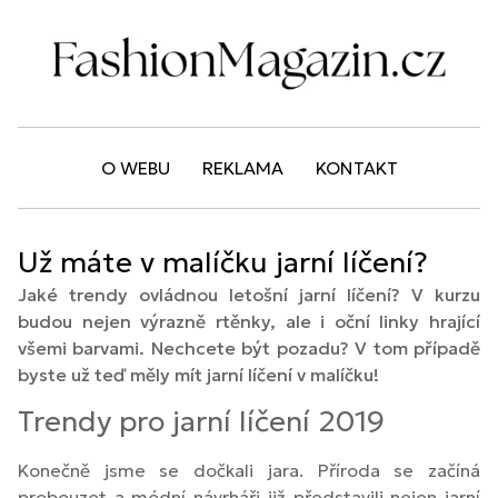
O WEBU
REKLAMA
KONTAKT
Už máte v malíčku jarní líčení?
Jaké trendy ovládnou letošní jarní líčení? V kurzu
budou nejen výrazně rtěnky, ale i oční linky hrající
všemi barvami. Nechcete být pozadu? V tom případě
byste už teď měly mít jarní líčení v malíčku!
Trendy pro jarní líčení 2019
Konečně jsme se dočkali jara. Příroda se začíná
probouzet a módní návrháři již představili nejen jarní