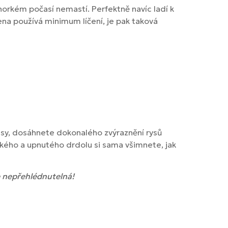
orkém počasí nemastí. Perfektně navíc ladí k
na používá minimum líčení, je pak taková
asy, dosáhnete dokonalého zvýraznění rysů
sokého a upnutého drdolu si sama všimnete, jak
te nepřehlédnutelná!