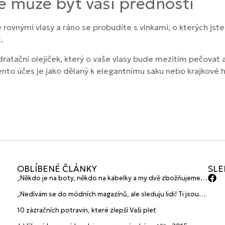
e může být vaší předností
 rovnými vlasy a ráno se probudíte s vlnkami, o kterých jste
.
ratační olejíček, který o vaše vlasy bude mezitím pečovat 
nto účes je jako dělaný k elegantnímu saku nebo krajkové 
OBLÍBENÉ ČLÁNKY
SLE
„Někdo je na boty, někdo na kabelky a my dvě zbožňujeme
plavky“ prozradily mladé české návrhářky a zakladatelky
„Nedívám se do módních magazínů, ale sleduju lidi! Ti jsou
značky HANAJANA Swimwear
největší inspirace“ říká blogerka A.n.d.u.l.a
10 zázračních potravin, které zlepší Vaši pleť