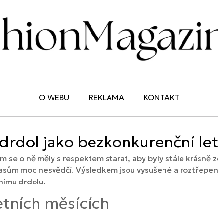
O WEBU
REKLAMA
KONTAKT
 drdol jako bezkonkurenční let
m se o ně měly s respektem starat, aby byly stále krásně 
 vlasům moc nesvědčí. Výsledkem jsou vysušené a roztřepe
tnímu drdolu.
etních měsících