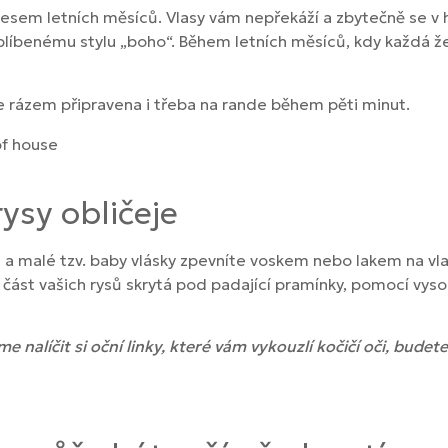
esem letních měsíců. Vlasy vám nepřekáží a zbytečně se v h
blíbenému stylu „boho“. Během letních měsíců, kdy každá že
te rázem připravena i třeba na rande během pěti minut.
ysy obličeje
 a malé tzv. baby vlásky zpevníte voskem nebo lakem na vl
á část vašich rysů skrytá pod padající pramínky, pomocí vy
e nalíčit si oční linky, které vám vykouzlí kočičí oči, bude