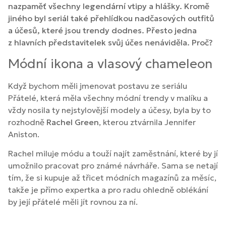
nazpaměť všechny legendární vtipy a hlášky. Kromě
jiného byl seriál také přehlídkou nadčasových outfitů
a účesů, které jsou trendy dodnes. Přesto jedna
z hlavních představitelek svůj účes nenáviděla. Proč?
Módní ikona a vlasový chameleon
Když bychom měli jmenovat postavu ze seriálu
Přátelé, která měla všechny módní trendy v malíku a
vždy nosila ty nejstylovější modely a účesy, byla by to
rozhodně
Rachel Green
, kterou ztvárnila Jennifer
Aniston.
Rachel miluje módu a touží najít zaměstnání, které by jí
umožnilo pracovat pro známé návrháře. Sama se netají
tím, že si kupuje až třicet módních magazínů za měsíc,
takže je přímo expertka a pro radu ohledně oblékání
by její přátelé měli jít rovnou za ní.