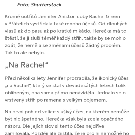
Foto: Shutterstock
Kromě outfitů Jennifer Aniston coby Rachel Green
v Přátelích vystřídala také mnoho účesů. Od dlouhých
vlasů až do pasu až po krátké mikádo. Herečka má to
štěstí, že jí sluší téměř každý střih, takže by se mohlo
zdát, že neměla se změnami účesů žádný problém.
Tak to ale nebylo.
„Na Rachel“
Před několika lety Jennifer prozradila, že ikonický účes
„na Rachel“, který se stal v devadesátých letech tolik
oblíbeným, ona sama přímo nenáviděla. Jednalo se o
vrstvený střih po ramena s velkým objemem.
Na první pohled velice slušivý účes, na kterém nemůže
být nic špatného. Herečka však byla zcela opačného
názoru. Dle jejích slov si tento účes nejdříve
zamilovala. Později ale zjistila, že je pro ni nemožné ho