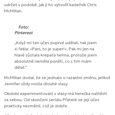
udržet v podobě, jak jí ho vytvořil kadeřník Chris
McMillan.
Foto:
Pinterest
„Když mi ten účes poprvé udělali, tak jsem
si řekla: »Páni, to je super!«. Pak mi jen na
hlavě zůstala krepatá helma, protože jsem
absolutně neměla ponětí, co s tím mám
dělat.“
McMillan dodal, že se jednalo o razantní změnu, jelikož
Jennifer vždy nosila dlouhé vlasy.
Období experimentování s vlasy má herečka naštěstí
za sebou. Od skončení seriálu Přátelé se její účes
prakticky nezměnil, což je dobře.