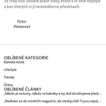
Již roky nosí dlouhé plavé vlasy, které k ní sedí nejlépe
a bez kterých si ji nedokážeme představit.
Foto:
Pinterest
OBLÍBENÉ KATEGORIE
Dámská móda
Lifestyle
Trendy
Účesy
OBLÍBENÉ ČLÁNKY
„Někdo je na boty, někdo na kabelky a my dvě zbožňujeme plavky“
prozradily mladé české návrhářky a zakladatelky značky
„Nedívám se do módních magazínů, ale sleduju lidi! Ti jsou největší
HANAJANA Swimwear
inspirace“ říká blogerka A.n.d.u.l.a