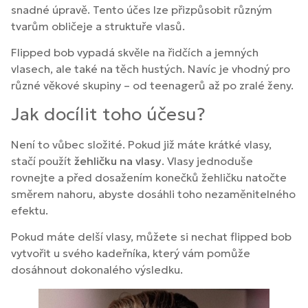
snadné úpravě. Tento účes lze přizpůsobit různým
tvarům obličeje a struktuře vlasů.
Flipped bob vypadá skvěle na řidčích a jemných
vlasech, ale také na těch hustých. Navíc je vhodný pro
různé věkové skupiny – od teenagerů až po zralé ženy.
Jak docílit toho účesu?
Není to vůbec složité. Pokud již máte krátké vlasy,
stačí použít
žehličku na vlasy
. Vlasy jednoduše
rovnejte a před dosažením konečků žehličku natočte
směrem nahoru, abyste dosáhli toho nezaměnitelného
efektu.
Pokud máte delší vlasy, můžete si nechat flipped bob
vytvořit u svého kadeřníka, který vám pomůže
dosáhnout dokonalého výsledku.