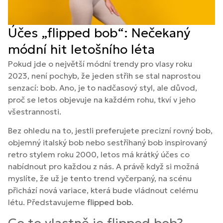
Účes „flipped bob“: Nečekaný
módní hit letošního léta
Pokud jde o největší módní trendy pro vlasy roku
2023, není pochyb, že jeden střih se stal naprostou
senzací: bob. Ano, je to nadčasový styl, ale důvod,
proč se letos objevuje na každém rohu, tkví v jeho
všestrannosti.
Bez ohledu na to, jestli preferujete precizní rovný bob,
objemný italský bob nebo sestříhaný bob inspirovaný
retro stylem roku 2000, letos má krátký účes co
nabídnout pro každou z nás. A právě když si možná
myslíte, že už je tento trend vyčerpaný, na scénu
přichází nová variace, která bude vládnout celému
létu. Představujeme
flipped bob
.
Co to vlastně je flipped bob?