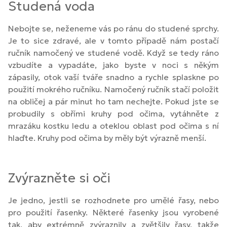
Studená voda
Nebojte se, neženeme vás po ránu do studené sprchy.
Je to sice zdravé, ale v tomto případě nám postačí
ručník namočený ve studené vodě. Když se tedy ráno
vzbudíte a vypadáte, jako byste v noci s někým
zápasily, otok vaší tváře snadno a rychle splaskne po
použití mokrého ručníku. Namočený ručník stačí položit
na obličej a pár minut ho tam nechejte. Pokud jste se
probudily s obřími kruhy pod očima, vytáhněte z
mrazáku kostku ledu a oteklou oblast pod očima s ní
hlaďte. Kruhy pod očima by měly být výrazně menší.
Zvýrazněte si oči
Je jedno, jestli se rozhodnete pro umělé řasy, nebo
pro použití řasenky. Některé řasenky jsou vyrobené
tak, aby extrémně zvýraznily a zvětšily řasy, takže