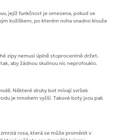
v, jejíž funkčnost je omezena, pokud se
mným kožíškem, po kterém noha snadno klouže
uché zipy nemusí úplně stoprocentně držet.
 tak, aby žádnou skulinou nic neprofouklo.
vodě. Některé druhy bot mívají svršek
odu je mnohem vyšší. Takové boty jsou pak
a zmrzlá rosa, která se může proměnit v