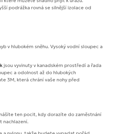
li které můžete snadno přijít k úrazu.
ší podrážka rovná se silnější izolace od
pohyb v hlubokém sněhu. Vysoký vodní sloupec a
k
jsou vyvinuty v kanadském prostředí a řada
loupec a odolnost až do hlubokých
te 3M, která chrání vaše nohy před
snášíte ten pocit, kdy dorazíte do zaměstnání
t nachlazení.
že a nylonu, takže budete vypadat pořád