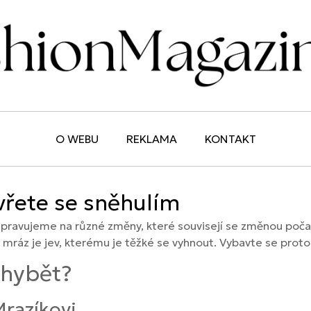
O WEBU
REKLAMA
KONTAKT
vřete se sněhulím
ipravujeme na různé změny, které souvisejí se změnou počasí
mráz je jev, kterému je těžké se vyhnout. Vybavte se proto
chybět?
razíkovi