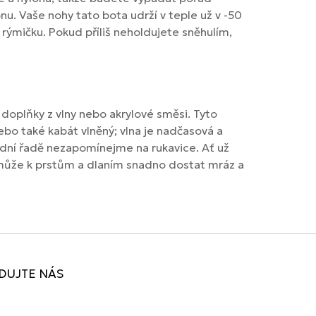
nu. Vaše nohy tato bota udrží v teple už v -50
 rýmičku. Pokud příliš neholdujete sněhulím,
doplňky z vlny nebo akrylové směsi. Tyto
nebo také kabát vlněný; vlna je nadčasová a
ední řadě nezapomínejme na rukavice. Ať už
í může k prstům a dlaním snadno dostat mráz a
DUJTE NÁS