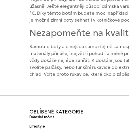
úžasně. Ještě elegantněji působí dámská varia
°C. Díky těmto botám budete moci například řá
je možné zimní boty sehnat i v kotníčkové po
Nezapomeňte na kvalit
Samotné boty ale nejsou samozřejmě samospásn
materiály přinášejí největší pohodlí a méně pr
vždy dokáže nejlépe zahřát. K dostání jsou 
zvolíte palčáky, nebo funkční rukavice do ex
chlad. Volte proto rukavice, které okolo zápěs
OBLÍBENÉ KATEGORIE
Dámská móda
Lifestyle