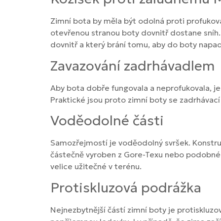
Zimní bota by měla být odolná proti profukov
otevřenou stranou boty dovnitř dostane sníh
dovnitř a který brání tomu, aby do boty napad
Zavazování zadrhávadlem
Aby bota dobře fungovala a neprofukovala, je 
Praktické jsou proto zimní boty se zadrhávací
Voděodolné části
Samozřejmostí je voděodolný svršek. Konstruk
částečně vyroben z Gore-Texu nebo podobnéh
velice užitečné v terénu.
Protiskluzová podrážka
Nejnezbytnější částí zimní boty je protiskluz