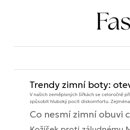
Trendy zimní boty: ote
V našich zeměpisných šířkách se celoročně př
způsobit hluboký pocit diskomfortu. Zejména 
Co nesmí zimní obuvi 
Kožíšek proti záludnému M