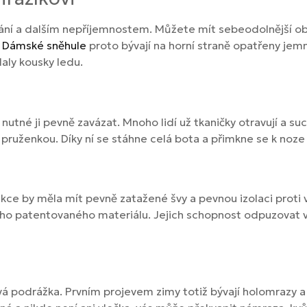
ání a dalším nepříjemnostem. Můžete mít sebeodolnější obu
.
Dámské sněhule
proto bývají na horní straně opatřeny je
aly kousky ledu.
nutné ji pevně zavázat. Mnoho lidí už tkaničky otravují a s
 pruženkou. Díky ní se stáhne celá bota a přimkne se k noze
ce by měla mít pevně zatažené švy a pevnou izolaci proti 
o patentovaného materiálu. Jejich schopnost odpuzovat v
ová podrážka. Prvním projevem zimy totiž bývají holomrazy 