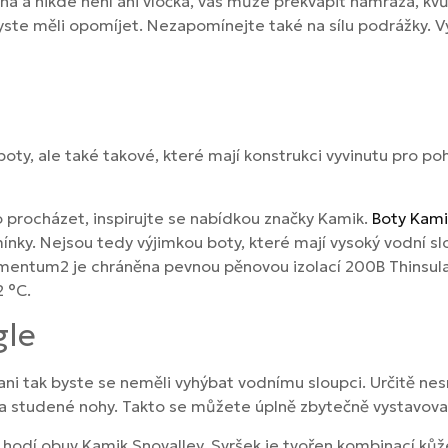
ná a nikde není ani vločka, vás může překvapit námraza, kvů
ste měli opomíjet. Nezapomínejte také na sílu podrážky. Vyš
 boty, ale také takové, které mají konstrukci vyvinutu pro 
o procházet, inspirujte se nabídkou značky Kamik.
Boty Kami
nky. Nejsou tedy výjimkou boty, které mají vysoký vodní s
entum2 je chráněna pevnou pěnovou izolací 200B Thinsula
 °C.
gle
ani tak byste se neměli vyhýbat vodnímu sloupci. Určitě ne
 a studené nohy. Takto se můžete úplně zbytečně vystavova
ě hodí obuv Kamik Snovalley. Svršek je tvořen kombinací ků