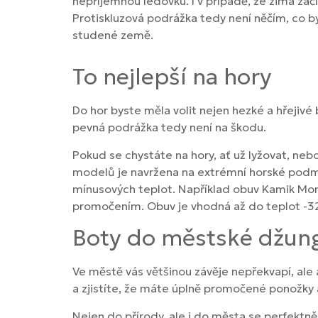
nepříjemnou ledovku. I v případě, že zima začí
Protiskluzová podrážka tedy není něčím, co by
studené země.
To nejlepší na hory
Do hor byste měla volit nejen hezké a hřejivé
pevná podrážka tedy není na škodu.
Pokud se chystáte na hory, ať už lyžovat, neb
modelů je navržena na extrémní horské podmí
mínusových teplot. Například obuv Kamik Mom
promočením. Obuv je vhodná až do teplot -32
Boty do městské džun
Ve městě vás většinou závěje nepřekvapí, ale 
a zjistíte, že máte úplně promočené ponožky
Nejen do přírody, ale i do města se perfektn