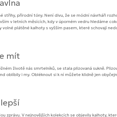
bavlna
é střihy, přírodní tóny. Není divu, že se módní návrháři rozh
vším v letních měsících, kdy v úporném vedru hledáme coko
ly volné plátěné kalhoty s vyšším pasem, které schovají ned
e mít
ěžném životě nás smrtelníků, se stala plizovaná sukně. Plizo
nd oblíbily i my. Obléknout si k ní můžete klidně jen obyčej
 lepší
u zprávu. V nejnovějších kolekcích se objevily kalhoty, kt