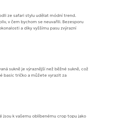
odli ze safari stylu udělat módní trend.
liv, v čem bychom se neuvařili. Bezesporu
okonalosti a díky vyššímu pasu zvýrazní
vaná sukně je výraznější než běžné sukně, což
né basic tričko a můžete vyrazit za
eré jsou k vašemu oblíbenému crop topu jako