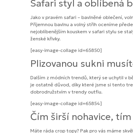
Safari styl a oblíbená 
Jako v pravém safari – bavlněné oblečení, voln
Příjemnou bavlnu a volný střih oceníme přede
nejoblíbenějším kouskem v safari stylu se sta
ženské křivky.
[easy-image-collage id=65850]
Plizovanou sukni musít
Dalším z módních trendů, který se uchytil v b
je ostatně důvod, díky které jsme si tento tre
dobrodružstvím v trendy outfiu.
[easy-image-collage id=65854]
Čím širší nohavice, tím
Máte ráda crop topy? Pak pro vás máme skvělo