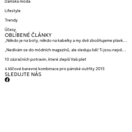
Dámská móda
Lifestyle
Trendy
Účesy
OBLÍBENÉ ČLÁNKY
„Někdo je na boty, někdo na kabelky a my dvě zbožňujeme plavky“
prozradily mladé české návrhářky a zakladatelky značky
„Nedívám se do módních magazínů, ale sleduju lidi! Ti jsou největší
HANAJANA Swimwear
inspirace“ říká blogerka A.n.d.u.l.a
10 zázračních potravin, které zlepší Vaši pleť
4 klíčové barevné kombinace pro pánské outfity 2015
SLEDUJTE NÁS