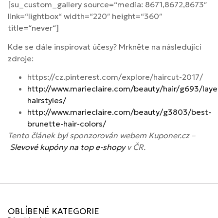
[su_custom_gallery source=“media: 8671,8672,8673″
link=“lightbox“ width=“220″ height=“360″
title=“never“]
Kde se dále inspirovat účesy? Mrkněte na následující
zdroje:
https://cz.pinterest.com/explore/haircut-2017/
http://www.marieclaire.com/beauty/hair/g693/laye
hairstyles/
http://www.marieclaire.com/beauty/g3803/best-
brunette-hair-colors/
Tento článek byl sponzorován webem Kuponer.cz –
Slevové kupóny na top e-shopy
v ČR.
OBLÍBENÉ KATEGORIE