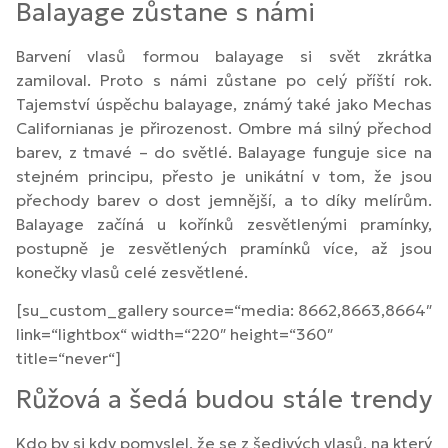
Balayage zůstane s námi
Barvení vlasů formou balayage si svět zkrátka
zamiloval. Proto s námi zůstane po celý příští rok.
Tajemství úspěchu balayage, známý také jako Mechas
Californianas je přirozenost. Ombre má silný přechod
barev, z tmavé – do světlé. Balayage funguje sice na
stejném principu, přesto je unikátní v tom, že jsou
přechody barev o dost jemnější, a to díky melírům.
Balayage začíná u kořínků zesvětlenými pramínky,
postupně je zesvětlených pramínků více, až jsou
konečky vlasů celé zesvětlené.
[su_custom_gallery source=“media: 8662,8663,8664″
link=“lightbox“ width=“220″ height=“360″
title=“never“]
Růžová a šedá budou stále trendy
Kdo by si kdy pomyslel, že se z šedivých vlasů, na který