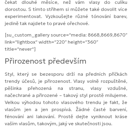
čekat dlouhé měsíce, než vám vlasy do culíku
dorostou. S tímto střihem si můžete také dovolit více
experimentovat. Vyzkoušejte různé tónování barev,
jedině tak najdete to pravé ořechové.
[su_custom_gallery source=“media: 8668,8669,8670″
link=“lightbox“ width=“220″ height=“360″
title=“never“]
Přirozenost především
Styl, který se bezesporu drží na předních příčkách
trendy účesů, je přirozenost. Vlasy volně rozpuštěné,
pěšinka přehozená na stranu, vlasy vzdušné,
načechrané a přirozené – takový styl prostě milujeme.
Velkou výhodou tohoto vlasového trendu je fakt, že
vlasům jen a jen prospívá. Žádné časté barvení,
fénování ani lakování. Prostě dejte vyniknout kráse
vaším vlasům, takovým, jaký ve skutečnosti jsou.