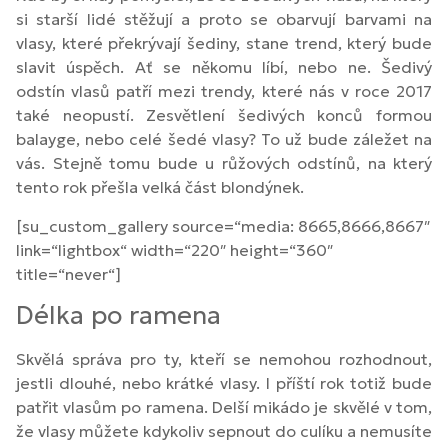
si starší lidé stěžují a proto se obarvují barvami na
vlasy, které překrývají šediny, stane trend, který bude
slavit úspěch. Ať se někomu líbí, nebo ne. Šedivý
odstín vlasů patří mezi trendy, které nás v roce 2017
také neopustí. Zesvětlení šedivých konců formou
balayge, nebo celé šedé vlasy? To už bude záležet na
vás. Stejně tomu bude u růžových odstínů, na který
tento rok přešla velká část blondýnek.
[su_custom_gallery source=“media: 8665,8666,8667″
link=“lightbox“ width=“220″ height=“360″
title=“never“]
Délka po ramena
Skvělá správa pro ty, kteří se nemohou rozhodnout,
jestli dlouhé, nebo krátké vlasy. I příští rok totiž bude
patřit vlasům po ramena. Delší mikádo je skvělé v tom,
že vlasy můžete kdykoliv sepnout do culíku a nemusíte