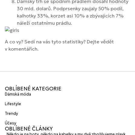
Dámský trh se spodním prádlem dosáhl hodnoty
30 mld. dolarů. Podprsenky zaujaly 50% podíl,
kalhotky 33%, korzet asi 10% a zbývajících 7%
náleží ostatnímu prádlu.
A co vy? Sedí na vás tyto statistiky? Dejte vědět
v komentářích.
OBLÍBENÉ KATEGORIE
Dámská móda
Lifestyle
Trendy
Účesy
OBLÍBENÉ ČLÁNKY
„Někdo je na boty, někdo na kabelky a my dvě zbožňujeme plavky“