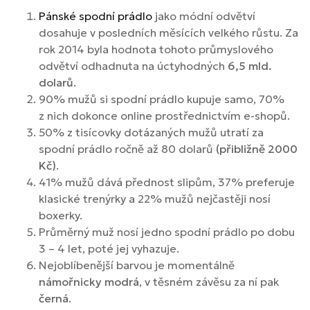
Pánské spodní prádlo
jako módní odvětví
dosahuje v posledních měsících velkého růstu. Za
rok 2014 byla hodnota tohoto průmyslového
odvětví odhadnuta na úctyhodných
6,5 mld.
dolarů
.
90% mužů si spodní prádlo kupuje samo, 70%
z nich dokonce online prostřednictvím e-shopů.
50% z tisícovky dotázaných mužů utratí za
spodní prádlo ročně až 80 dolarů
(přibližně 2000
Kč)
.
41% mužů dává přednost slipům, 37% preferuje
klasické trenýrky a 22% mužů nejčastěji nosí
boxerky.
Průměrný muž nosí jedno spodní prádlo po dobu
3 – 4 let, poté jej vyhazuje.
Nejoblíbenější barvou je momentálně
námořnicky modrá
, v těsném závěsu za ní pak
černá
.