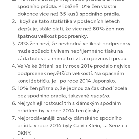
spodního prádla. Přibližně 10% žen vlastní
dokonce více než
35 kusů spodního prádla
.
I když se tato statistika v posledních letech
zlepšuje, stále platí, že více než
80% žen nosí
špatnou velikost podprsenky.
78% žen neví, že nevhodná velikost podprsenky
může způsobit vlivem nepříjemného tlaku na
záda bolesti a mimo to i ztrátu pevnosti prsou.
Ve Velké Británii se i v roce 2014 prodalo nejvíce
podprsenek největších velikostí. Na opačném
konci žebříčku je i po roce 2014 Japonsko.
10% žen přiznalo, že jednou za čas chodí zcela
bez spodního prádla, takzvaně
naostro
.
Nejrychleji rostoucí trh s dámským spodním
prádlem byl v roce 2014 ten čínský.
Nejprodávanější značky dámského spodního
prádla v roce 2014 byly Calvin Klein, La Senza a
DKNY.