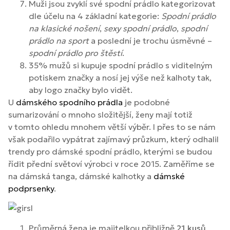
Muži jsou zvyklí své spodní prádlo kategorizovat
dle účelu na 4 základní kategorie:
Spodní prádlo
na klasické nošení
,
sexy spodní prádlo
,
spodní
prádlo na sport
a poslední je trochu úsměvné –
spodní prádlo pro štěstí
.
35% mužů si kupuje spodní prádlo s viditelným
potiskem značky a nosí jej výše než kalhoty tak,
aby logo značky bylo vidět.
U
dámského spodního prádla
je podobné
sumarizování o mnoho složitější, ženy mají totiž
v tomto ohledu mnohem větší výběr. I přes to se nám
však podařilo vypátrat zajímavý průzkum, který odhalil
trendy pro dámské spodní prádlo, kterými se budou
řídit přední světoví výrobci v roce 2015. Zaměříme se
na dámská tanga, dámské kalhotky a
dámské
podprsenky
.
Průměrná žena je majitelkou přibližně
21 kusů