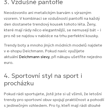
3. Vzdušné pantofle
Neodzvonilo ani metalickým barvám s výrazným
vzorem. V kombinaci se vzdušností pantoflí na každý
den dostanete trendový kousek tohoto léta. Ženy,
které mají rády něco elegantnější, se nemusejí bát – i
pro ně se najdou v nabídce na trhu perfektní kousky.
Trendy boty a mnoho jiných módních modelů najdete
v e-shopu Deichmann. Pokud navíc využijete
aktuální
Deichmann slevy
, při nákupu ušetříte nejedno
euro.
4. Sportovní styl na sport i
procházku
Pokud rádi sportujete, jistě jste si už všimli, že letošní
trendy pro sportovní obuv spojují praktičnost a pohodlí
s jedinečným vzhledem. Pro ty, kteří mají rádi dlouhé