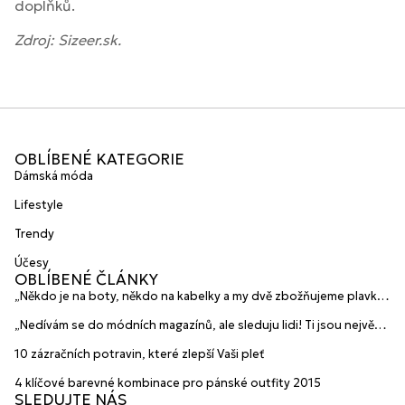
doplňků.
Zdroj: Sizeer.sk.
OBLÍBENÉ KATEGORIE
Dámská móda
Lifestyle
Trendy
Účesy
OBLÍBENÉ ČLÁNKY
„Někdo je na boty, někdo na kabelky a my dvě zbožňujeme plavky“
prozradily mladé české návrhářky a zakladatelky značky
„Nedívám se do módních magazínů, ale sleduju lidi! Ti jsou největší
HANAJANA Swimwear
inspirace“ říká blogerka A.n.d.u.l.a
10 zázračních potravin, které zlepší Vaši pleť
4 klíčové barevné kombinace pro pánské outfity 2015
SLEDUJTE NÁS