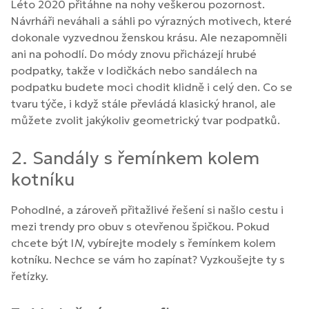
Léto 2020 přitáhne na nohy veškerou pozornost.
Návrháři neváhali a sáhli po výrazných motivech, které
dokonale vyzvednou ženskou krásu. Ale nezapomněli
ani na pohodlí. Do módy znovu přicházejí hrubé
podpatky, takže v lodičkách nebo sandálech na
podpatku budete moci chodit klidně i celý den. Co se
tvaru týče, i když stále převládá klasický hranol, ale
můžete zvolit jakýkoliv geometrický tvar podpatků.
2. Sandály s řemínkem kolem
kotníku
Pohodlné, a zároveň přitažlivé řešení si našlo cestu i
mezi trendy pro obuv s otevřenou špičkou. Pokud
chcete být I
N
, vybírejte modely s řemínkem kolem
kotníku. Nechce se vám ho zapínat? Vyzkoušejte ty s
řetízky.