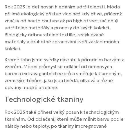
Rok 2023 je definován hledáním udržitelnosti. Móda
přijímá ekologický přístup více než kdy dříve, přičemž
značky od haute couture až po high-street začleňují
udržitelné materiály a procesy do svých kolekcí.
Biologicky odbouratelné textilie, recyklované
materiály a druhotné zpracování tvoří základ mnoha
kolekcí.
Kromě toho jsme svědky návratu k přírodním barvám a
vzorům. Módní průmysl se odklání od neonových
barev a extravagantních vzorů a směřuje k tlumeným,
zemským tónům, jako jsou hnědá, olivová a různé
odstíny modré a zelené.
Technologické tkaniny
Rok 2023 také přinesl velký posun k technologickým
tkaninám. Od oblečení, které může měnit barvu podle
nálady nebo teploty, po tkaniny impregnované