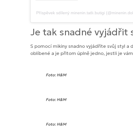
Příspěvek sdílený minenin.tatlı.butigi (@minenin.dol
Je tak snadné vyjádřit 
S pomocí mikiny snadno vyjádříte svůj styl a 
oblíbené a je přitom úplně jedno, jestli je vá
Foto: H&M
Foto: H&M
Foto: H&M