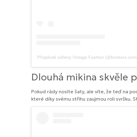
Příspěvek sdílený Vintage Fashion (@bonkers.corn
Dlouhá mikina skvěle 
Pokud rády nosíte šaty, ale víte, že teď na po
které díky svému střihu zaujmou roli svršku. S