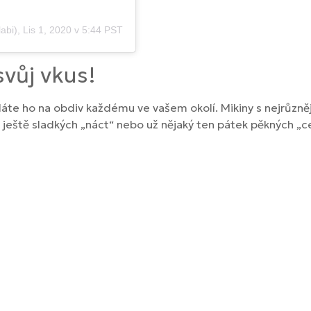
abi)
,
Lis 1, 2020 v 5:44 PST
svůj vkus!
dáte ho na obdiv každému ve vašem okolí. Mikiny s nejrůzně
m ještě sladkých „náct“ nebo už nějaký ten pátek pěkných „ce