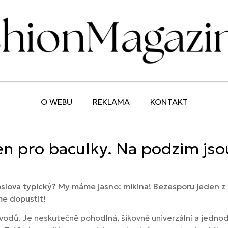
O WEBU
REKLAMA
KONTAKT
en pro baculky. Na podzim js
doslova typický? My máme jasno: mikina! Bezesporu jeden 
e dopustit!
vodů. Je neskutečně pohodlná, šikovně univerzální a jednod