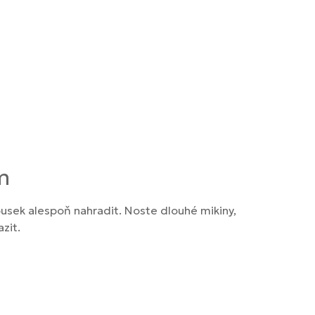
m
kousek alespoň nahradit. Noste dlouhé mikiny,
zit.