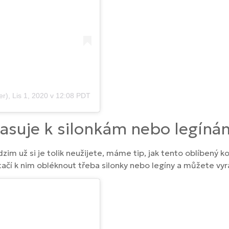
er)
,
Lis 1, 2020 v 12:08 PDT
pasuje k silonkám nebo legíná
dzim už si je tolik neužijete, máme tip, jak tento oblíbený 
tačí k nim obléknout třeba silonky nebo legíny a můžete vyra