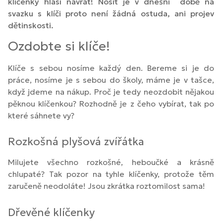
klíčenky hlásí návrat! Nosit je v dnešní době na
svazku s klíči proto není žádná ostuda, ani projev
dětinskosti.
Ozdobte si klíče!
Klíče s sebou nosíme každý den. Bereme si je do
práce, nosíme je s sebou do školy, máme je v tašce,
když jdeme na nákup. Proč je tedy neozdobit nějakou
pěknou klíčenkou? Rozhodně je z čeho vybírat, tak po
které sáhnete vy?
Rozkošná plyšová zvířátka
Milujete všechno rozkošné, heboučké a krásně
chlupaté? Tak pozor na tyhle klíčenky, protože těm
zaručeně neodoláte! Jsou zkrátka roztomilost sama!
Dřevěné klíčenky