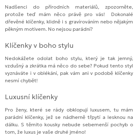
Nadšenci do přírodních materiálů, zpozorněte,
protože teď mám něco právě pro vás! Dokonalé
dřevěné klíčenky, klidně i s gravírováním nebo nějakým
pěkným motivem. No nejsou parádní?
Klíčenky v boho stylu
Nedokážete odolat boho stylu, který je tak jemný,
vzdušný a zkrátka má něco do sebe? Pokud tento styl
vyznáváte i v oblékání, pak vám ani v podobě klíčenky
nesmí chybět!
Luxusní klíčenky
Pro ženy, které se rády obklopují luxusem, tu mám
parádní klíčenky, jež se nádherně třpytí a lesknou na
dálku. S těmito kousky nebude sebemenší pochyb o
tom, že luxus je vaše druhé jméno!