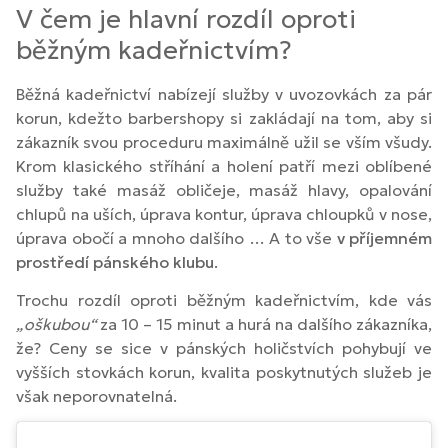
V čem je hlavní rozdíl oproti
běžným kadeřnictvím?
Běžná kadeřnictví nabízejí služby v uvozovkách za pár
korun, kdežto barbershopy si zakládají na tom, aby si
zákazník svou proceduru maximálně užil se vším všudy.
Krom klasického stříhání a holení patří mezi oblíbené
služby také masáž obličeje, masáž hlavy, opalování
chlupů na uších, úprava kontur, úprava chloupků v nose,
úprava obočí a mnoho dalšího … A to vše
v příjemném
prostředí pánského klubu
.
Trochu rozdíl oproti běžným kadeřnictvím, kde vás
„oškubou“
za 10 – 15 minut a hurá na dalšího zákazníka,
že? Ceny se sice v pánských holičstvích pohybují ve
vyšších stovkách korun, kvalita poskytnutých služeb je
však neporovnatelná.