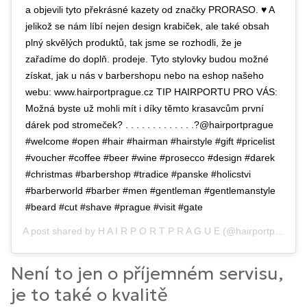
a objevili tyto překrásné kazety od značky PRORASO. ♥️ A
jelikož se nám líbí nejen design krabiček, ale také obsah
plný skvělých produktů, tak jsme se rozhodli, že je
zařadíme do doplň. prodeje. Tyto stylovky budou možné
získat, jak u nás v barbershopu nebo na eshop našeho
webu: www.hairportprague.cz TIP HAIRPORTU PRO VÁS:
Možná byste už mohli mít i díky těmto krasavcům první
dárek pod stromeček? . . . . . . . . . . . . .?@hairportprague
#welcome #open #hair #hairman #hairstyle #gift #pricelist
#voucher #coffee #beer #wine #prosecco #design #darek
#christmas #barbershop #tradice #panske #holicstvi
#barberworld #barber #men #gentleman #gentlemanstyle
#beard #cut #shave #prague #visit #gate
A post shared by
H A I R P O R T P R A G U E
(@hairportprague) on
Není to jen o příjemném servisu,
je to také o kvalitě