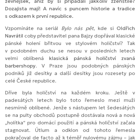
zevnějšek, aniž by si připadali jakkoliv zženštile?
Dozajista mají! A navíc s puncem historie a tradice
s odkazem k první republice.
Vzpomínáte na seriál
Bylo nás pět
, kde si
Oldřich
Navrátil
coby představitel pana Bajzy dopřával klasické
pánské holení břitvou ve stylovém holičství? Tak
v podobném duchu se nesou v posledních letech
velmi oblíbená
klasická pánská holičství zvaná
barbershopy
. V Praze jsou podobných pánských
podniků již desítky a další desítky jsou rozesety po
celé České republice.
Dříve byla holičství na každém kroku. Ještě v
padesátých letech bylo toto řemeslo mezi muži
nesmírně oblíbené. Jenže s nástupem let šedesátých
se na pulty obchodů postupně dostávala nová a nová
„holítka“ pro domácí použití a pánská holičství začala
stagnovat. Útlum a odklon od tohoto řemesla
pokračoval de facto až k téměř nulovému zájmu – jak