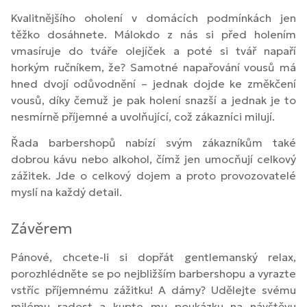
Kvalitnějšího oholení v domácích podmínkách jen
těžko dosáhnete. Málokdo z nás si před holením
vmasíruje do tváře olejíček a poté si tvář napaří
horkým ručníkem, že? Samotné napařování vousů má
hned dvojí odůvodnění – jednak dojde ke změkčení
vousů, díky čemuž je pak holení snazší a jednak je to
nesmírně příjemné a uvolňující, což zákazníci milují.
Řada barbershopů nabízí svým zákazníkům také
dobrou kávu nebo alkohol, čímž jen umocňují celkový
zážitek. Jde o celkový dojem a proto provozovatelé
myslí na každý detail.
Závěrem
Pánové, chcete-li si dopřát gentlemanský relax,
porozhlédněte se po nejbližším barbershopu a vyrazte
vstříc příjemnému zážitku! A dámy? Udělejte svému
milému radost a kupte mu poukázku na návštěvu