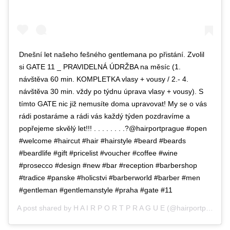
Dnešní let našeho fešného gentlemana po přistání. Zvolil
si GATE 11 _ PRAVIDELNÁ ÚDRŽBA na měsíc (1.
návštěva 60 min. KOMPLETKA vlasy + vousy / 2.- 4.
návštěva 30 min. vždy po týdnu úprava vlasy + vousy). S
tímto GATE nic již nemusíte doma upravovat! My se o vás
rádi postaráme a rádi vás každý týden pozdravíme a
popřejeme skvělý let!!! . . . . . . . .?@hairportprague #open
#welcome #haircut #hair #hairstyle #beard #beards
#beardlife #gift #pricelist #voucher #coffee #wine
#prosecco #design #new #bar #reception #barbershop
#tradice #panske #holicstvi #barberworld #barber #men
#gentleman #gentlemanstyle #praha #gate #11
A post shared by
H A I R P O R T P R A G U E
(@hairportprague) on