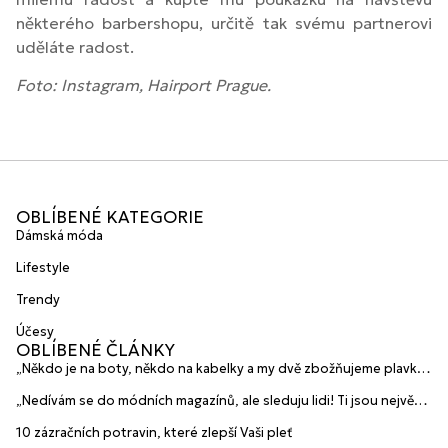
některého barbershopu, určitě tak svému partnerovi
uděláte radost.
Foto: Instagram, Hairport Prague.
OBLÍBENÉ KATEGORIE
Dámská móda
Lifestyle
Trendy
Účesy
OBLÍBENÉ ČLÁNKY
„Někdo je na boty, někdo na kabelky a my dvě zbožňujeme plavky“
prozradily mladé české návrhářky a zakladatelky značky
„Nedívám se do módních magazínů, ale sleduju lidi! Ti jsou největší
HANAJANA Swimwear
inspirace“ říká blogerka A.n.d.u.l.a
10 zázračních potravin, které zlepší Vaši pleť