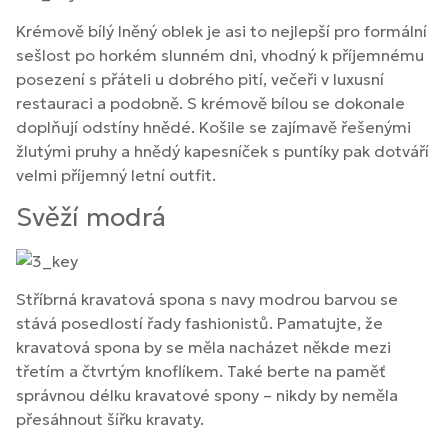
Krémově bílý lněný oblek je asi to nejlepší pro formální
sešlost po horkém slunném dni, vhodný k příjemnému
posezení s přáteli u dobrého pití, večeři v luxusní
restauraci a podobně. S krémově bílou se dokonale
doplňují odstíny hnědé. Košile se zajímavě řešenými
žlutými pruhy a hnědý kapesníček s puntíky pak dotváří
velmi příjemný letní outfit.
Svěží modrá
Stříbrná kravatová spona s navy modrou barvou se
stává posedlostí řady fashionistů. Pamatujte, že
kravatová spona by se měla nacházet někde mezi
třetím a čtvrtým knoflíkem. Také berte na paměť
správnou délku kravatové spony – nikdy by neměla
přesáhnout šířku kravaty.