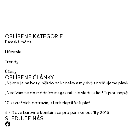
OBLÍBENÉ KATEGORIE
Dámská móda
Lifestyle
Trendy
Účesy
OBLÍBENÉ ČLÁNKY
„Někdo je na boty, někdo na kabelky a my dvě zbožňujeme plavky“
prozradily mladé české návrhářky a zakladatelky značky
„Nedívám se do módních magazínů, ale sleduju lidi! Ti jsou největší
HANAJANA Swimwear
inspirace“ říká blogerka A.n.d.u.l.a
10 zázračních potravin, které zlepší Vaši pleť
4 klíčové barevné kombinace pro pánské outfity 2015
SLEDUJTE NÁS