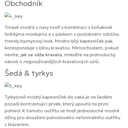
Obchodník
Tmavě modrá s navy tvoří v kombinaci s koňakově
hnědýma monkama a s páskem v podobném odstínu
trendy byznysový look. Modro-bílý kapesníček pak
koresponduje s bílou kravatou. Mimochodem, pokud
nevíte,
jak se váže kravata
, mrkněte na jednoduchý
návod 4 nejpoužívanějších kravatových uzlů.
Šedá & tyrkys
Tyrkysově modrý kapesníček do saka je na šedém
pozadí kontrastující prvek, který upoutá na první
pohled. K tomuto outfitu se hodí jednoduché modré
džíny pro dosažení pohodového neformálního outfitu
s blazerem.