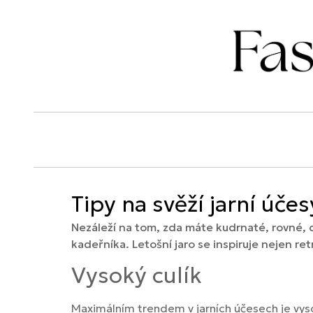
Tipy na svěží jarní účes
Nezáleží na tom, zda máte kudrnaté, rovné, d
kadeřníka. Letošní jaro se inspiruje nejen r
Vysoký culík
Maximálním trendem v jarních účesech je vysoký