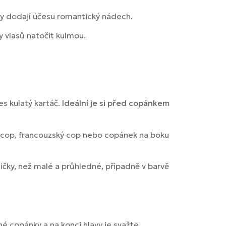
 ty dodají účesu romantický nádech.
y vlasů natočit kulmou.
s kulatý kartáč.
Ideální je si před copánkem
bí cop, francouzský cop nebo copánek na boku
čky, než malé a průhledné, případně v barvě
né copánky a na konci hlavy je svažte