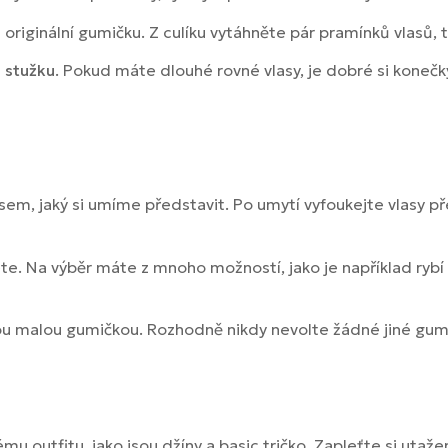
 originální gumičku. Z culíku vytáhněte pár pramínků vlasů,
 stužku
. Pokud máte dlouhé rovné vlasy, je dobré si konečk
m, jaký si umíme představit. Po umytí vyfoukejte vlasy pře
rete. Na výběr máte z mnoho možností, jako je například ry
ou malou gumičkou. Rozhodně nikdy nevolte žádné jiné gumi
u outfitu, jako jsou džíny a basic tričko. Zapleťte si utaže