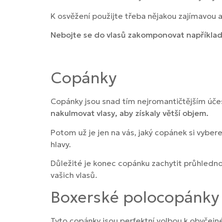
K osvěžení použijte třeba nějakou zajímavou a
Nebojte se do vlasů zakomponovat například
Copánky
Copánky jsou snad tím nejromantičtějším účese
nakulmovat vlasy, aby získaly větší objem.
Potom už je jen na vás, jaký copánek si vybe
hlavy.
Důležité je konec copánku zachytit průhledn
vašich vlasů.
Boxerské polocopánky
Tyto copánky jsou perfektní volbou k obyčejném