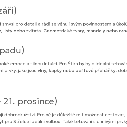
září)
jí smysl pro detail a rádi se věnují svým povinnostem a úkol
y, listy nebo zvířata. Geometrické tvary, mandaly nebo o
topadu)
hluboké emoce a silnou intuici. Pro Štíra by bylo ideální teto
mi prvky, jako jsou
vlny, kapky nebo dešťové přeháňky
, dob
– 21. prosince)
ují dobrodružství. Pro ně je důležité mít možnost cestovat, 
 pro Střelce ideální volbou. Také tetování s ohnivými prvky