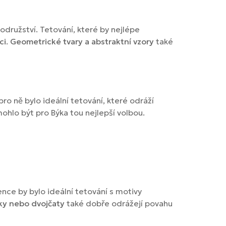
odružství. Tetování, které by nejlépe
ci
.
Geometrické tvary a abstraktní vzory
také
pro ně bylo ideální tetování, které odráží
y mohlo být pro Býka tou nejlepší volbou.
žence by bylo ideální tetování s motivy
ky nebo dvojčaty
také dobře odrážejí povahu