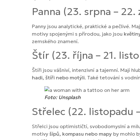
Panna (23. srpna – 22. 
Panny jsou analytické, praktické a pečlivé. Ma
motivy spojenými s přírodou, jako jsou
květin
zemského znamení.
Štír (23. října – 21. lis
Štíři jsou vášniví, intenzivní a tajemní. Mají 
hadi, štíři nebo motýli
. Také tetování s vodní
Foto: Unsplash
Střelec (22. listopadu 
Střelci jsou optimističtí, svobodomyslní a mil
motivy
šípů, kompasu nebo mapy
by mohlo být