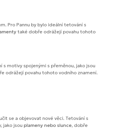
ům. Pro Pannu by bylo ideální tetování s
rnamenty
také dobře odrážejí povahu tohoto
vání s motivy spojenými s přeměnou, jako jsou
ře odrážejí povahu tohoto vodního znamení.
učit se a objevovat nové věci. Tetování s
, jako jsou
plameny nebo slunce
, dobře