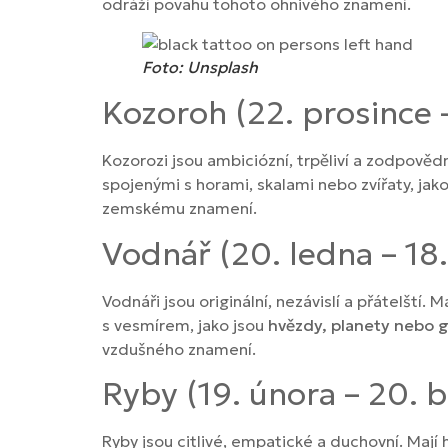
odráží povahu tohoto ohnivého znamení.
Foto: Unsplash
Kozoroh (22. prosince –
Kozorozi jsou ambiciózní, trpěliví a zodpovědn
spojenými s horami, skalami nebo zvířaty, jak
zemskému znamení.
Vodnář (20. ledna – 18
Vodnáři jsou originální, nezávislí a přátelští
s vesmírem, jako jsou
hvězdy, planety nebo g
vzdušného znamení.
Ryby (19. února – 20. 
Ryby jsou citlivé, empatické a duchovní. Mají 