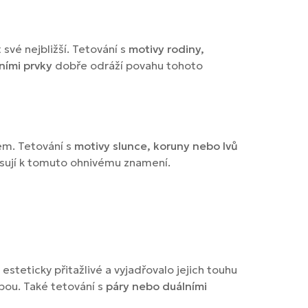
t své nejbližší. Tetování s
motivy rodiny,
ími prvky
dobře odráží povahu tohoto
sem. Tetování s
motivy slunce, koruny nebo lvů
ují k tomuto ohnivému znamení.
esteticky přitažlivé a vyjadřovalo jejich touhu
bou. Také tetování s
páry nebo duálními