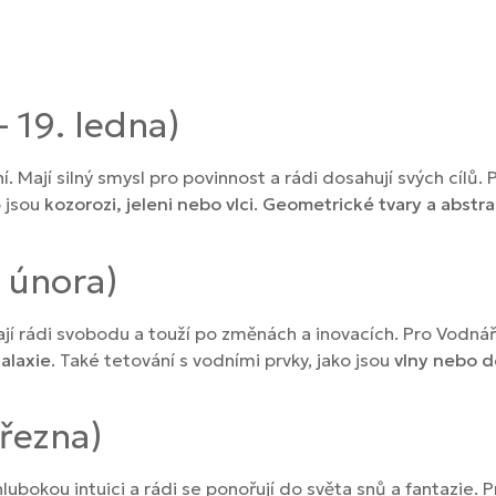
 19. ledna)
í. Mají silný smysl pro povinnost a rádi dosahují svých cílů.
o jsou
kozorozi, jeleni nebo vlci
.
Geometrické tvary a abstra
. února)
. Mají rádi svobodu a touží po změnách a inovacích. Pro Vodná
alaxie
. Také tetování s vodními prvky, jako jsou
vlny nebo 
března)
hlubokou intuici a rádi se ponořují do světa snů a fantazie. 