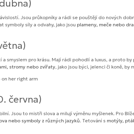
. dubna)
ávislostí. Jsou průkopníky a rádi se pouštějí do nových dobr
 symboly síly a odvahy, jako jsou
plameny, meče nebo dra
větna)
í a smyslem pro krásu. Mají rádi pohodlí a luxus, a proto by 
ami, stromy nebo zvířaty
, jako jsou býci, jelenci či koně, b
0. června)
xibilní. Jsou to mistři slova a milují výměnu myšlenek. Pro Blí
ova nebo symboly z různých jazyků
. Tetování s
motýly, ptá