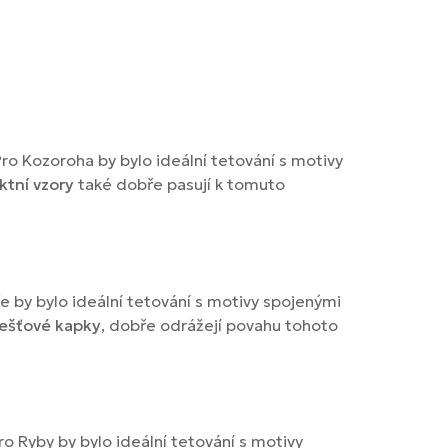
 Pro Kozoroha by bylo ideální tetování s motivy
ktní
vzory
také dobře pasují k tomuto
ře by bylo ideální tetování s motivy spojenými
dešťové kapky
, dobře odrážejí povahu tohoto
Pro Ryby by bylo ideální tetování s motivy