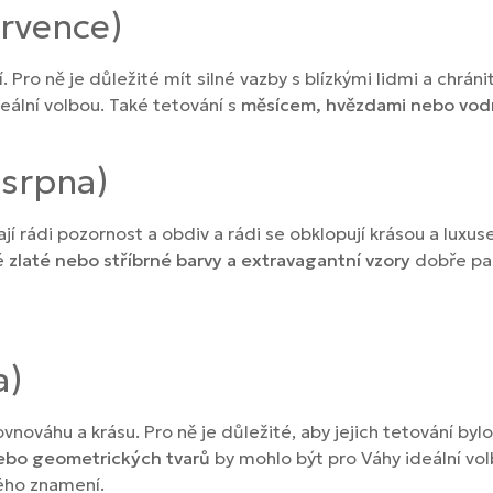
ervence)
ní. Pro ně je důležité mít silné vazby s blízkými lidmi a chráni
eální volbou. Také tetování s
měsícem, hvězdami nebo vodn
 srpna)
jí rádi pozornost a obdiv a rádi se obklopují krásou a luxu
ké
zlaté nebo stříbrné barvy a extravagantní vzory
dobře pas
a)
nováhu a krásu. Pro ně je důležité, aby jejich tetování bylo 
nebo geometrických tvarů
by mohlo být pro Váhy ideální vol
ého znamení.