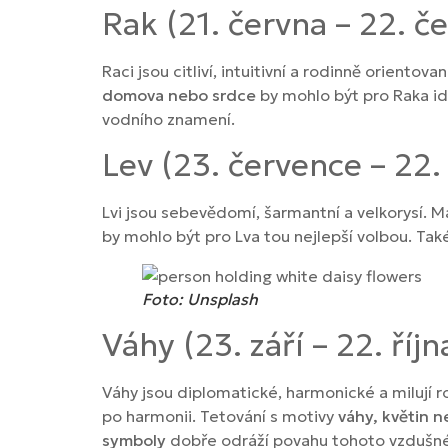
Rak (21. června – 22. č
Raci jsou citliví, intuitivní a rodinně orientova
domova nebo srdce
by mohlo být pro Raka id
vodního znamení.
Lev (23. července – 22.
Lvi jsou sebevědomí, šarmantní a velkorysí. Ma
by mohlo být pro Lva tou nejlepší volbou. Ta
Foto: Unsplash
Váhy (23. září – 22. říjn
Váhy jsou diplomatické, harmonické a milují rov
po harmonii. Tetování s motivy
váhy, květin 
symboly
dobře odráží povahu tohoto vzdušn