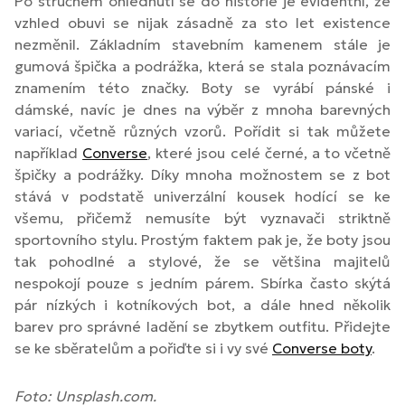
Po stručném ohlédnutí se do historie je evidentní, že
vzhled obuvi se nijak zásadně za sto let existence
nezměnil. Základním stavebním kamenem stále je
gumová špička a podrážka, která se stala poznávacím
znamením této značky. Boty se vyrábí pánské i
dámské, navíc je dnes na výběr z mnoha barevných
variací, včetně různých vzorů. Pořídit si tak můžete
například
Converse
, které jsou celé černé, a to včetně
špičky a podrážky. Díky mnoha možnostem se z bot
stává v podstatě univerzální kousek hodící se ke
všemu, přičemž nemusíte být vyznavači striktně
sportovního stylu. Prostým faktem pak je, že boty jsou
tak pohodlné a stylové, že se většina majitelů
nespokojí pouze s jedním párem. Sbírka často skýtá
pár nízkých i kotníkových bot, a dále hned několik
barev pro správné ladění se zbytkem outfitu. Přidejte
se ke sběratelům a pořiďte si i vy své
Converse boty
.
Foto: Unsplash.com.