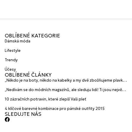
OBLÍBENÉ KATEGORIE
Dámská móda
Lifestyle
Trendy
Účesy
OBLÍBENÉ ČLÁNKY
„Někdo je na boty, někdo na kabelky a my dvě zbožňujeme plavky“
prozradily mladé české návrhářky a zakladatelky značky
„Nedívám se do módních magazínů, ale sleduju lidi! Ti jsou největší
HANAJANA Swimwear
inspirace“ říká blogerka A.n.d.u.l.a
10 zázračních potravin, které zlepší Vaši pleť
4 klíčové barevné kombinace pro pánské outfity 2015
SLEDUJTE NÁS