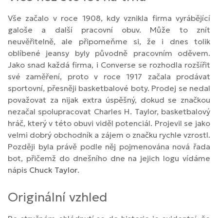
Vše začalo v roce 1908, kdy vznikla firma vyrábějící
galoše a další pracovní obuv. Může to znít
neuvěřitelně, ale připomeňme si, že i dnes tolik
oblíbené jeansy byly původně pracovním oděvem.
Jako snad každá firma, i Converse se rozhodla rozšířit
své zaměření, proto v roce 1917 začala prodávat
sportovní, přesněji basketbalové boty. Prodej se nedal
považovat za nijak extra úspěšný, dokud se značkou
nezačal spolupracovat Charles H. Taylor, basketbalový
hráč, který v této obuvi viděl potenciál. Projevil se jako
velmi dobrý obchodník a zájem o značku rychle vzrostl.
Později byla právě podle něj pojmenována nová řada
bot, přičemž do dnešního dne na jejich logu vídáme
nápis
Chuck Taylor
.
Originální vzhled