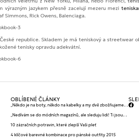
ódních veletrhů z New Yorku, Milána, nebo Florenci,
teni
kým výrazným jazykem přesně zacelují mezeru mezi
teniska
af Simmons, Rick Owens, Balenciaga.
 v České republice. Skladem je má teniskový a streetwear
né kožené tenisky opravdu adekvátní.
OBLÍBENÉ ČLÁNKY
SLE
„Někdo je na boty, někdo na kabelky a my dvě zbožňujeme
plavky“ prozradily mladé české návrhářky a zakladatelky
„Nedívám se do módních magazínů, ale sleduju lidi! Ti jsou
značky HANAJANA Swimwear
největší inspirace“ říká blogerka A.n.d.u.l.a
10 zázračních potravin, které zlepší Vaši pleť
4 klíčové barevné kombinace pro pánské outfity 2015