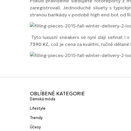
Pokud pravidelně sledujete fotoreporty z m
zaregistrovali. Jednoduché siluety s typic
stranou barikády v podobě high end bot od R
Tyto luxusní sneakers se nyní dají sehnat i
7390 Kč
, což je cena za kvalitní, ručně děla
OBLÍBENÉ KATEGORIE
Dámská móda
Lifestyle
Trendy
Účesy