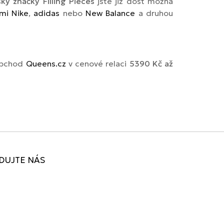
sky značky Filling Pieces
jste již dost možná
mi Nike
,
adidas
nebo
New Balance
a druhou
 obchod
Queens.cz
v cenové relaci
5390 Kč až
DUJTE NÁS