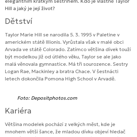
elegantním krátkým sestřihem. Kdo je vlastně Taylor
Hill a jaký je její život?
Dětství
Taylor Marie Hill se narodila 5. 3. 1995 v Paletine v
americkém státě Illionis. Vyrůstala však v malé obci
Arvada ve státě Colorado. Zatímco většina dívek touží
být modelkou již od útlého věku, Taylor se ale jako
malá věnovala gymnastice. Má tři sourozence. Sestry
Logan Rae, Mackinley a bratra Chace. V šestnácti
letech dokončila Pomona High School v Arvadě.
Foto: Depositphotos.com
Kariéra
Většina modelek pochází z velkých měst, kde je
mnohem větší šance, že mladou dívku objeví hledač