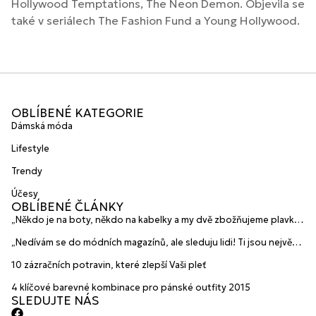
Hollywood Temptations, The Neon Demon. Objevila se
také v seriálech The Fashion Fund a Young Hollywood.
OBLÍBENÉ KATEGORIE
Dámská móda
Lifestyle
Trendy
Účesy
OBLÍBENÉ ČLÁNKY
„Někdo je na boty, někdo na kabelky a my dvě zbožňujeme plavky“
prozradily mladé české návrhářky a zakladatelky značky
„Nedívám se do módních magazínů, ale sleduju lidi! Ti jsou největší
HANAJANA Swimwear
inspirace“ říká blogerka A.n.d.u.l.a
10 zázračních potravin, které zlepší Vaši pleť
4 klíčové barevné kombinace pro pánské outfity 2015
SLEDUJTE NÁS