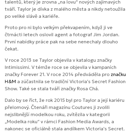
talentů, který je zrovna „na lovu“ nových zajímavých
tváří. Taylor je dívka z malého města a nikdy netoužila
po veliké slávě a kariéře.
Proto pro ni bylo velkým překvapením, když ji ve
čtrnácti letech oslovil agent a fotograf Jim Jordan.
První nabídky práce pak na sebe nenechaly dlouho
čekat.
V roce 2013 se Taylor objevila v katalogu značky
Intimissimi. V témže roce se objevila v kampaních
značky Forever 21. V roce 2014 předváděla pro
značku
H&M
a zúčastnila se tradiční Victoria’s Secret Fashion
Show. Také se stala tváří značky Rosa Chá.
Dalo by se říct, že rok 2015 byl pro Taylor a její kariéru
přelomový. Čtenáři magazínu Coutures ji zvolili
nejslibnější modelkou roku, zvítězila v kategorii
„Modelka roku“ v rámci Fashion Media Awards, a
nakonec se oficiálně stala andílkem Victoria’s Secret.