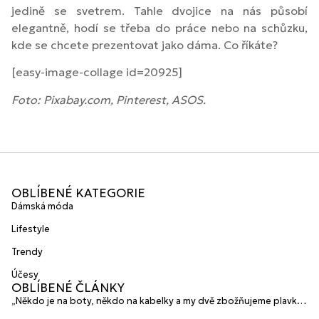
jedině se svetrem. Tahle dvojice na nás působí
elegantně, hodí se třeba do práce nebo na schůzku,
kde se chcete prezentovat jako dáma. Co říkáte?
[easy-image-collage id=20925]
Foto: Pixabay.com, Pinterest, ASOS.
OBLÍBENÉ KATEGORIE
Dámská móda
Lifestyle
Trendy
Účesy
OBLÍBENÉ ČLÁNKY
„Někdo je na boty, někdo na kabelky a my dvě zbožňujeme plavky“
prozradily mladé české návrhářky a zakladatelky značky