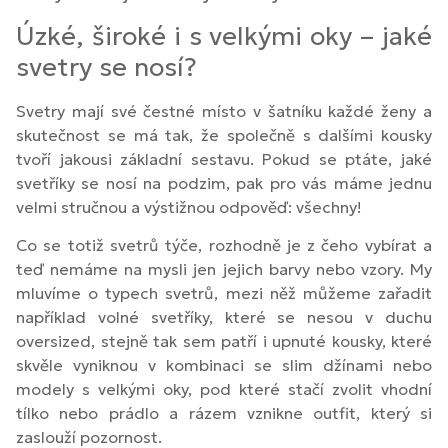
Úzké, široké i s velkými oky – jaké
svetry se nosí?
Svetry mají své čestné místo v šatníku každé ženy a
skutečnost se má tak, že společně s dalšími kousky
tvoří jakousi základní sestavu. Pokud se ptáte, jaké
svetříky se nosí na podzim, pak pro vás máme jednu
velmi stručnou a výstižnou odpověď: všechny!
Co se totiž svetrů týče, rozhodně je z čeho vybírat a
teď nemáme na mysli jen jejich barvy nebo vzory. My
mluvíme o typech svetrů, mezi něž můžeme zařadit
například volné svetříky, které se nesou v duchu
oversized, stejně tak sem patří i upnuté kousky, které
skvěle vyniknou v kombinaci se slim džínami nebo
modely s velkými oky, pod které stačí zvolit vhodní
tílko nebo prádlo a rázem vznikne outfit, který si
zaslouží pozornost.