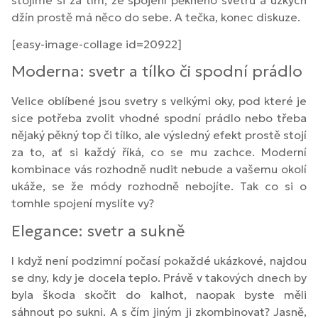
džín prostě má něco do sebe. A tečka, konec diskuze.
[easy-image-collage id=20922]
Moderna: svetr a tílko či spodní prádlo
Velice oblíbené jsou svetry s velkými oky, pod které je
sice potřeba zvolit vhodné spodní prádlo nebo třeba
nějaký pěkný top či tílko, ale výsledný efekt prostě stojí
za to, ať si každý říká, co se mu zachce. Moderní
kombinace vás rozhodně nudit nebude a vašemu okolí
ukáže, se že módy rozhodně nebojíte. Tak co si o
tomhle spojení myslíte vy?
Elegance: svetr a sukně
I když není podzimní počasí pokaždé ukázkové, najdou
se dny, kdy je docela teplo. Právě v takových dnech by
byla škoda skočit do kalhot, naopak byste měli
sáhnout po sukni. A s čím jiným ji zkombinovat? Jasně,