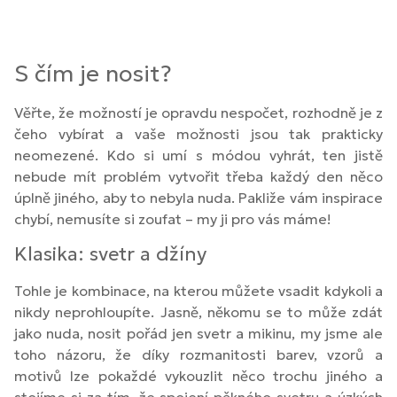
S čím je nosit?
Věřte, že možností je opravdu nespočet, rozhodně je z
čeho vybírat a vaše možnosti jsou tak prakticky
neomezené. Kdo si umí s módou vyhrát, ten jistě
nebude mít problém vytvořit třeba každý den něco
úplně jiného, aby to nebyla nuda. Pakliže vám inspirace
chybí, nemusíte si zoufat – my ji pro vás máme!
Klasika: svetr a džíny
Tohle je kombinace, na kterou můžete vsadit kdykoli a
nikdy neprohloupíte. Jasně, někomu se to může zdát
jako nuda, nosit pořád jen svetr a mikinu, my jsme ale
toho názoru, že díky rozmanitosti barev, vzorů a
motivů lze pokaždé vykouzlit něco trochu jiného a
stojíme si za tím, že spojení pěkného svetru a úzkých