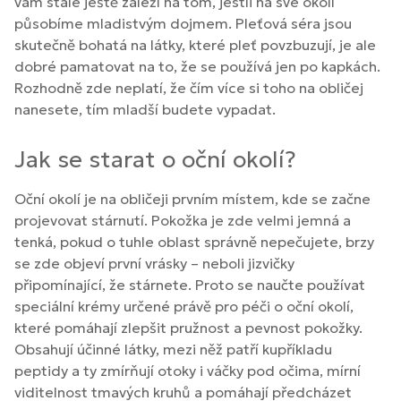
vám stále ještě záleží na tom, jestli na své okolí
působíme mladistvým dojmem. Pleťová séra jsou
skutečně bohatá na látky, které pleť povzbuzují, je ale
dobré pamatovat na to, že se používá jen po kapkách.
Rozhodně zde neplatí, že čím více si toho na obličej
nanesete, tím mladší budete vypadat.
Jak se starat o oční okolí?
Oční okolí je na obličeji prvním místem, kde se začne
projevovat stárnutí. Pokožka je zde velmi jemná a
tenká, pokud o tuhle oblast správně nepečujete, brzy
se zde objeví první vrásky – neboli jizvičky
připomínající, že stárnete. Proto se naučte používat
speciální krémy určené právě pro péči o oční okolí,
které pomáhají zlepšit pružnost a pevnost pokožky.
Obsahují účinné látky, mezi něž patří kupříkladu
peptidy a ty zmírňují otoky i váčky pod očima, mírní
viditelnost tmavých kruhů a pomáhají předcházet