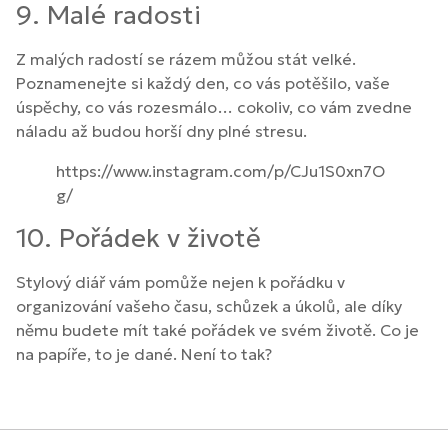
9. Malé radosti
Z malých radostí se rázem můžou stát velké.
Poznamenejte si každý den, co vás potěšilo, vaše
úspěchy, co vás rozesmálo… cokoliv, co vám zvedne
náladu až budou horší dny plné stresu.
https://www.instagram.com/p/CJu1S0xn7O
g/
10. Pořádek v životě
Stylový diář vám pomůže nejen k pořádku v
organizování vašeho času, schůzek a úkolů, ale díky
němu budete mít také pořádek ve svém životě. Co je
na papíře, to je dané. Není to tak?