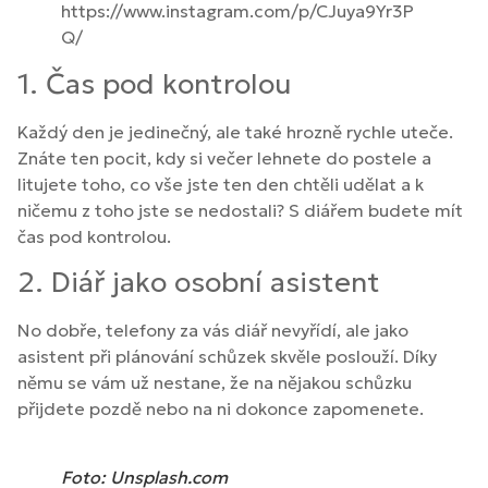
https://www.instagram.com/p/CJuya9Yr3P
Q/
1. Čas pod kontrolou
Každý den je jedinečný, ale také hrozně rychle uteče.
Znáte ten pocit, kdy si večer lehnete do postele a
litujete toho, co vše jste ten den chtěli udělat a k
ničemu z toho jste se nedostali? S diářem budete mít
čas pod kontrolou.
2. Diář jako osobní asistent
No dobře, telefony za vás diář nevyřídí, ale jako
asistent při plánování schůzek skvěle poslouží. Díky
němu se vám už nestane, že na nějakou schůzku
přijdete pozdě nebo na ni dokonce zapomenete.
Foto: Unsplash.com