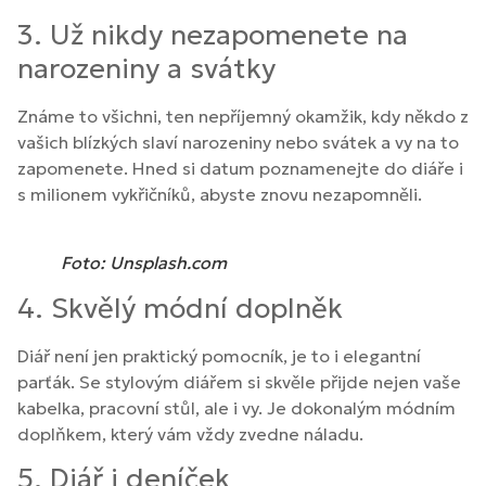
3. Už nikdy nezapomenete na
narozeniny a svátky
Známe to všichni, ten nepříjemný okamžik, kdy někdo z
vašich blízkých slaví narozeniny nebo svátek a vy na to
zapomenete. Hned si datum poznamenejte do diáře i
s milionem vykřičníků, abyste znovu nezapomněli.
Foto: Unsplash.com
4. Skvělý módní doplněk
Diář není jen praktický pomocník, je to i elegantní
parťák. Se stylovým diářem si skvěle přijde nejen vaše
kabelka, pracovní stůl, ale i vy. Je dokonalým módním
doplňkem, který vám vždy zvedne náladu.
5. Diář i deníček