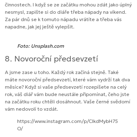
činnostech. I když se ze začátku mohou zdát jako úplný
nesmysl, zapište si do diáře třeba nápady na víkend.
Za pár dnů se k tomuto nápadu vrátíte a třeba vás
napadne, jak jej ještě vylepšit.
Foto: Unsplash.com
8. Novoroční předsevzetí
A jsme zase u toho. Každý rok začíná stejně. Také
máte novoroční předsevzetí, které vám vydrží tak dva
měsíce? Když si vaše předsevzetí rozepíšete na celý
rok, váš diář vám bude neustále připomínat, čeho jste
na začátku roku chtěli dosáhnout. Vaše černé svědomí
vám nedovolí to vzdát.
https://www.instagram.com/p/CIkdMybH75
O/