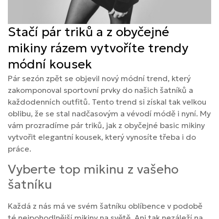
Stačí pár triků a z obyčejné
mikiny rázem vytvoříte trendy
módní kousek
Pár sezón zpět se objevil nový módní trend, který
zakomponoval sportovní prvky do našich šatníků a
každodenních outfitů. Tento trend si získal tak velkou
oblibu, že se stal nadčasovým a vévodí módě i nyní. My
vám prozradíme pár triků, jak z obyčejné basic mikiny
vytvořit elegantní kousek, který vynosíte třeba i do
práce.
Vyberte top mikinu z vašeho
šatníku
Každá z nás má ve svém šatníku oblíbence v podobě
té nejpohodlnější mikiny na světě. Ani tak nezáleží na