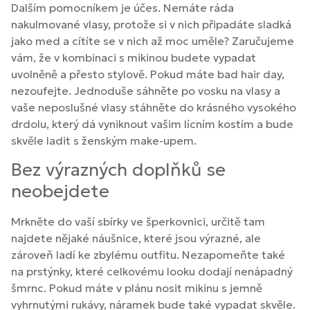
Dalším pomocníkem je účes. Nemáte ráda
nakulmované vlasy, protože si v nich připadáte sladká
jako med a cítíte se v nich až moc uměle? Zaručujeme
vám, že v kombinaci s mikinou budete vypadat
uvolněně a přesto stylově. Pokud máte bad hair day,
nezoufejte. Jednoduše sáhněte po vosku na vlasy a
vaše neposlušné vlasy stáhněte do krásného vysokého
drdolu, který dá vyniknout vašim lícním kostím a bude
skvěle ladit s ženským make-upem.
Bez výrazných doplňků se
neobejdete
Mrkněte do vaší sbírky ve šperkovnici, určitě tam
najdete nějaké náušnice, které jsou výrazné, ale
zároveň ladí ke zbylému outfitu. Nezapomeňte také
na prstýnky, které celkovému looku dodají nenápadný
šmrnc. Pokud máte v plánu nosit mikinu s jemně
vyhrnutými rukávy, náramek bude také vypadat skvěle.