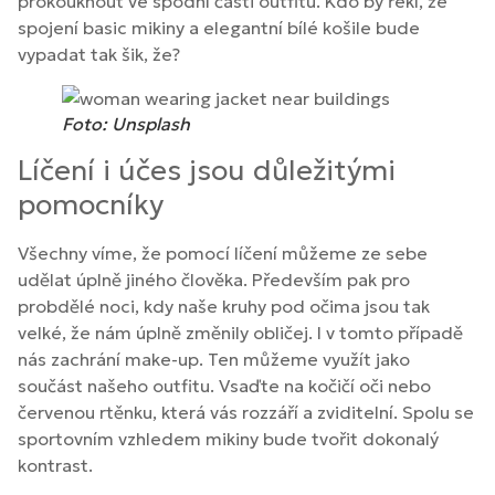
prokouknout ve spodní části outfitu. Kdo by řekl, že
spojení basic mikiny a elegantní bílé košile bude
vypadat tak šik, že?
Foto: Unsplash
Líčení i účes jsou důležitými
pomocníky
Všechny víme, že pomocí líčení můžeme ze sebe
udělat úplně jiného člověka. Především pak pro
probdělé noci, kdy naše kruhy pod očima jsou tak
velké, že nám úplně změnily obličej. I v tomto případě
nás zachrání make-up. Ten můžeme využít jako
součást našeho outfitu. Vsaďte na kočičí oči nebo
červenou rtěnku, která vás rozzáří a zviditelní. Spolu se
sportovním vzhledem mikiny bude tvořit dokonalý
kontrast.