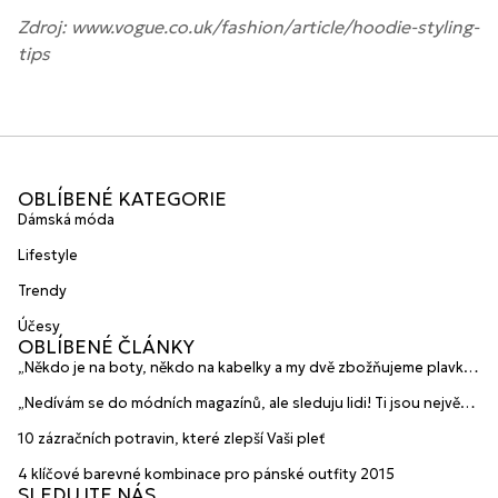
Zdroj: www.vogue.co.uk/fashion/article/hoodie-styling-
tips
OBLÍBENÉ KATEGORIE
Dámská móda
Lifestyle
Trendy
Účesy
OBLÍBENÉ ČLÁNKY
„Někdo je na boty, někdo na kabelky a my dvě zbožňujeme plavky“
prozradily mladé české návrhářky a zakladatelky značky
„Nedívám se do módních magazínů, ale sleduju lidi! Ti jsou největší
HANAJANA Swimwear
inspirace“ říká blogerka A.n.d.u.l.a
10 zázračních potravin, které zlepší Vaši pleť
4 klíčové barevné kombinace pro pánské outfity 2015
SLEDUJTE NÁS