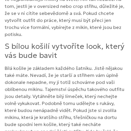
tom, jestli je v oversized nebo crop střihu, důležité je,
že se v ní cítíte sebevědomě a svá. Pokud chcete
vytvořit outfit do práce, který musí být přeci jen
trochu více formální, vybírejte z mikin, které jsou bez
potisku.
S bílou košilí vytvoříte look, který
vás bude bavit
Bílá košile je základem každého šatníku. Jistě nějakou
také máte. Nevadí, že je starší a střihem vám úplně
dokonale nepadne, my jí totiž schováme pod vaši
oblíbenou mikinu. Tajemství úspěchu takového outfitu
jsou detaily. Vytáhněte bílý límeček, který nechejte
volně vykukovat. Podobně tomu udělejte s rukávy,
které budou nenápadně vidět. Pokud jste si zvolila
mikinu, která je kratšího střihu, třešničkou na dortu
bude spodní lem košile, který také necháte