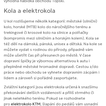
výhodná nabídka obchodu Topski.
Kola a elektrokola
U kol rozlišujeme několik kategorií: městské (silniční)
kolo, horské (MTB) kolo do náročnějšího terénu a
trekingové či krosové kolo na silnice a polňačky
(kompromis mezi silničním a horským kolem). Kola se
též dělí na dámská, pánská, unisex a dětská. Na kole se
můžete vydat s rodinou do přírody, případně vám
může ušetřit čas při přesunech po městě. V čase
dopravní špičky je výbornou alternativou k autu i
přeplněné městské hromadné dopravě. Cestou z/do
práce nebo obchodu se vyhnete dopravním zácpám i
lidem a zároveň si pořádně zasportujete.
Zvláštní kategorií jsou elektrokola určená k snazšímu
překonávání delších vzdáleností a příliš strmého či
jinak nelehkého terénu. Pokud se rozhodnete
pro
elektrokolo KTM
, šlapání do pedálů vám usnadní