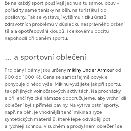
že na každý sport používají jednu a tu samou obuv –
pořád ty samé tenisky na běh, na turistiku i do
posilovny. Tak se vystavují vyššímu riziku úrazů,
zdravotních problémů v důsledku nesprávného držení
těla a opotřebování kloubů, i celkovému pocitu
nepohodlí při daném sportu.
… a sportovní oblečení
Pro pány i dámy jsou určeny
mikiny Under Armour
od
900 do 1000 Kč. Cena se samozřejmě obvykle
pohybuje o něco výše. Mikinu využijete jak při sportu,
tak při jiných volnočasových aktivitách. Na procházky
a při lehčí fyzické námaze doporučujeme, aby vrchní díl
oblečení byl s příměsí bavlny. Na vytrvalostní sporty,
např. na běh, je vhodnější tenčí mikina z ryze
syntetických materiálů, které lépe odvádějí pot
a rychleji schnou. V suchém a prodyšném oblečení se