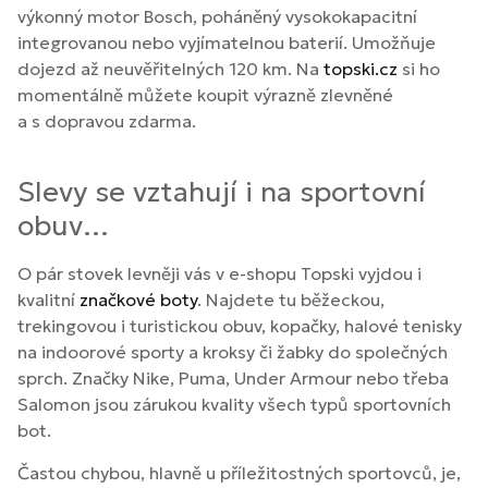
výkonný motor Bosch, poháněný vysokokapacitní
integrovanou nebo vyjímatelnou baterií. Umožňuje
dojezd až neuvěřitelných 120 km. Na
topski.cz
si ho
momentálně můžete koupit výrazně zlevněné
a s dopravou zdarma.
Slevy se vztahují i na sportovní
obuv…
O pár stovek levněji vás v e-shopu Topski vyjdou i
kvalitní
značkové boty
. Najdete tu běžeckou,
trekingovou i turistickou obuv, kopačky, halové tenisky
na indoorové sporty a kroksy či žabky do společných
sprch. Značky Nike, Puma, Under Armour nebo třeba
Salomon jsou zárukou kvality všech typů sportovních
bot.
Častou chybou, hlavně u příležitostných sportovců, je,