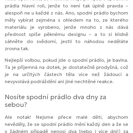
prádla hlavní roli, jenže to není tak úplně pravda –
alespoň ne u každé z nás. Ano, spodní prádlo bychom
měly vybírat zejména s ohledem na to, ze kterého
materiálu je vyrobeno, jenže mnoho z nás dává
přednost spíše pěknému designu – a to si klidně
sáhněte do svědomí, jestli to náhodou neděláte
zrovna tak.
Nejlepší volbou, pokud jde o spodní prádlo, je bavlna.
Ta je příjemná na dotek, je dostatečně prodyšná, což
je na určitých částech těla více než žádoucí a
nevyvolává podráždění ani jiné nechtěné reakce.
Nosíte spodní prádlo dva dny za
sebou?
Ale notak! Nejsme přece malé děti, abychom
nevěděly, že se spodní prádlo mění každý den a že se
v žádném případě nenosí dva (nebo i více dní!) za