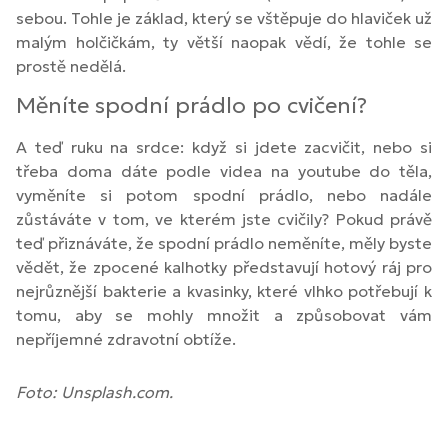
sebou. Tohle je základ, který se vštěpuje do hlaviček už
malým holčičkám, ty větší naopak vědí, že tohle se
prostě nedělá.
Měníte spodní prádlo po cvičení?
A teď ruku na srdce: když si jdete zacvičit, nebo si
třeba doma dáte podle videa na youtube do těla,
vyměníte si potom spodní prádlo, nebo nadále
zůstáváte v tom, ve kterém jste cvičily? Pokud právě
teď přiznáváte, že spodní prádlo neměníte, měly byste
vědět, že zpocené kalhotky představují hotový ráj pro
nejrůznější bakterie a kvasinky, které vlhko potřebují k
tomu, aby se mohly množit a způsobovat vám
nepříjemné zdravotní obtíže.
Foto: Unsplash.com.