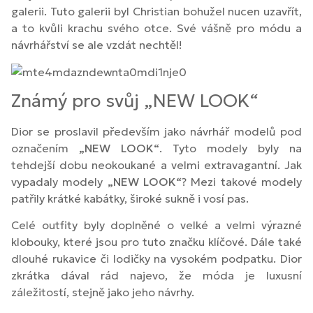
galerii. Tuto galerii byl Christian bohužel nucen uzavřít,
a to kvůli krachu svého otce. Své vášně pro módu a
návrhářství se ale vzdát nechtěl!
Známý pro svůj „NEW LOOK“
Dior se proslavil především jako návrhář modelů pod
označením
„NEW LOOK“
. Tyto modely byly na
tehdejší dobu neokoukané a velmi extravagantní. Jak
vypadaly modely
„NEW LOOK“
? Mezi takové modely
patřily krátké kabátky, široké sukně i vosí pas.
Celé outfity byly doplněné o velké a velmi výrazné
klobouky, které jsou pro tuto značku klíčové. Dále také
dlouhé rukavice či lodičky na vysokém podpatku. Dior
zkrátka dával rád najevo, že móda je luxusní
záležitostí, stejně jako jeho návrhy.