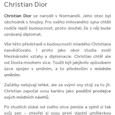
Christian Dior
Christian Dior
se narodil v Normandii. Jeho otec byl
obchodník s hnojivy. Pro svého milovaného syna chtěli
rodiče lepší budoucnost, proto doufali, že z něj bude
uznávaný diplomat.
Vše této představě o budoucnosti mladého Christiana
nasvědčovalo. I proto jako obor studia zvolil
Mezinárodní vztahy a diplomacie. Christian chtěl ale
od života mnohem více. Toužil být jakýkoliv způsobem
úzce spojen s uměním, a to především s
módním
uměním
.
Začátky nebývají lehké, ale za svými sny stojí za to jít.
Christian započal svou kariéru jako
pouliční prodejce
svých módních návrhů
.
Po studiích získal od svého otce peníze a splnil si tak
svůj sen – otevřel si svou první vlastní uměleckou