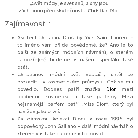
„Svět módy je svět snů, a sny jsou
záchranou před skutečností.“ Christian Dior
Zajímavosti:
Asistent Christiana Diora byl
Yves Saint Laurent
–
to jméno vám přijde povědomé, že? Ano je to
další ze známých módních návrhářů, o kterém
samozřejmě budeme v našem speciálu také
psát.
Christianovi módní svět nestačil, chtěl se
prosadit i v kosmetickém průmyslu. Což se mu
povedlo. Dodnes patří značka
Dior
mezi
oblíbenou kosmetiku a také parfémy. Mezi
nejznámější parfém patří „Miss Dior“, který byl
navržen jako první.
Za dámskou kolekci Dioru v roce 1996 byl
odpovědný John Galliano – další módní návrhář, o
kterém vás také budeme informovat.