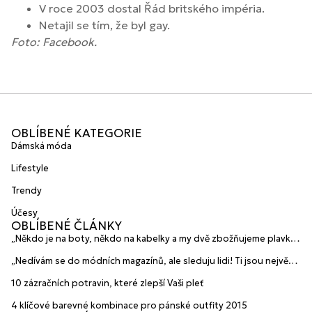
V roce 2003 dostal Řád britského impéria.
Netajil se tím, že byl gay.
Foto: Facebook.
OBLÍBENÉ KATEGORIE
Dámská móda
Lifestyle
Trendy
Účesy
OBLÍBENÉ ČLÁNKY
„Někdo je na boty, někdo na kabelky a my dvě zbožňujeme plavky“
prozradily mladé české návrhářky a zakladatelky značky
„Nedívám se do módních magazínů, ale sleduju lidi! Ti jsou největší
HANAJANA Swimwear
inspirace“ říká blogerka A.n.d.u.l.a
10 zázračních potravin, které zlepší Vaši pleť
4 klíčové barevné kombinace pro pánské outfity 2015