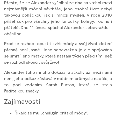
Přesto, že se Alexander vyšplhal ze dna na vrchol mezi
nejznámější módní návrháře, jeho osobní život nebyl
takovou pohádkou, jak si mnozí mysleli. V roce 2010
přišel šok pro všechny jeho fanoušky, kolegy, rodinu i
přátelé. Dne 11. února spáchal Alexander sebevraždu –
oběsil se.
Proč se rozhodl opustit svět módy a svůj život doteď
přesně není jasné. Jeho sebevražda je ale spojována
se smrtí jeho matky, která nastala týden před tím, než
se rozhodl ukončit svůj život.
Alexander toho mnoho dokázal a ačkoliv už mezi námi
není, jeho odkaz zůstává v módním průmyslu nadále, a
to pod vedením Sarah Burton, která se stala
ředitelkou značky.
Zajímavosti
Říkalo se mu „chuligán britské módy“.