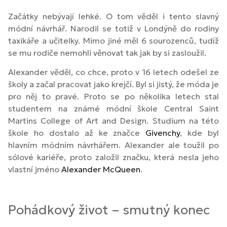
Začátky nebývají lehké. O tom věděl i tento slavný
módní návrhář. Narodil se totiž v Londýně do rodiny
taxikáře a učitelky. Mimo jiné měl 6 sourozenců, tudíž
se mu rodiče nemohli věnovat tak jak by si zasloužil.
Alexander věděl, co chce, proto v 16 letech odešel ze
školy a začal pracovat jako krejčí. Byl si jistý, že móda je
pro něj to pravé. Proto se po několika letech stal
studentem na známé módní škole Central Saint
Martins College of Art and Design. Studium na této
škole ho dostalo až ke značce
Givenchy
, kde byl
hlavním módním návrhářem. Alexander ale toužil po
sólové kariéře, proto založil značku, která nesla jeho
vlastní jméno
Alexander McQueen
.
Pohádkový život – smutný konec