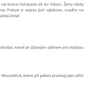
ží od konce listopadu až do Vánoc. Ženu nikdy
a. Pokud si nejste jistí výběrem, vsaďte na
 každá žena!
okolád, které je úžasným dárkem pro každou
y WoodWick, které při pálení praskají jako dříví