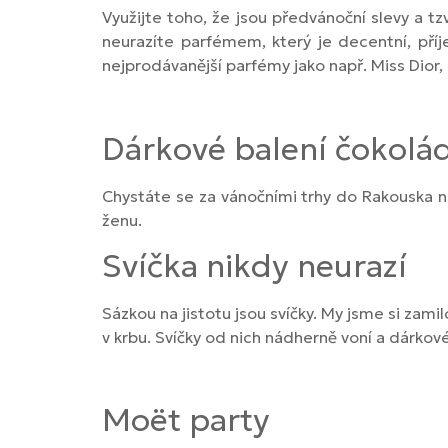
Využijte toho, že jsou předvánoční slevy a t
neurazíte parfémem, který je decentní, pří
nejprodávanější parfémy jako např. Miss Dior
Dárkové balení čokolá
Chystáte se za vánočními trhy do Rakouska
ženu.
Svíčka nikdy neurazí
Sázkou na jistotu jsou svíčky. My jsme si zamil
v krbu. Svíčky od nich nádherně voní a dárkov
Moët party