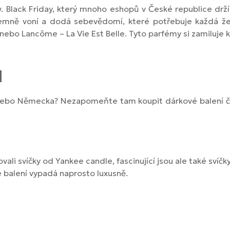
zv. Black Friday, který mnoho eshopů v České republice dr
jemně voní a dodá sebevědomí, které potřebuje každá žen
, nebo
Lancôme –
La Vie Est Belle. Tyto parfémy si zamiluje
d
 nebo Německa? Nezapomeňte tam koupit dárkové balení č
ovali svíčky od Yankee candle, fascinující jsou ale také svíčk
é balení vypadá naprosto luxusně.