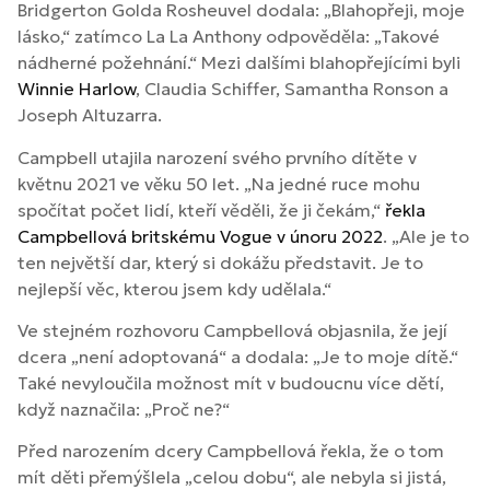
Bridgerton Golda Rosheuvel dodala: „Blahopřeji, moje
lásko,“ zatímco La La Anthony odpověděla: „Takové
nádherné požehnání.“ Mezi dalšími blahopřejícími byli
Winnie Harlow
, Claudia Schiffer, Samantha Ronson a
Joseph Altuzarra.
Campbell utajila narození svého prvního dítěte v
květnu 2021 ve věku 50 let. „Na jedné ruce mohu
spočítat počet lidí, kteří věděli, že ji čekám,“
řekla
Campbellová britskému Vogue v únoru 2022
. „Ale je to
ten největší dar, který si dokážu představit. Je to
nejlepší věc, kterou jsem kdy udělala.“
Ve stejném rozhovoru Campbellová objasnila, že její
dcera „není adoptovaná“ a dodala: „Je to moje dítě.“
Také nevyloučila možnost mít v budoucnu více dětí,
když naznačila: „Proč ne?“
Před narozením dcery Campbellová řekla, že o tom
mít děti přemýšlela „celou dobu“, ale nebyla si jistá,