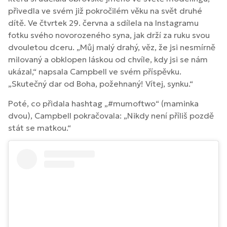
přivedla ve svém již pokročilém věku na svět druhé
dítě. Ve čtvrtek 29. června a sdílela na Instagramu
fotku svého novorozeného syna, jak drží za ruku svou
dvouletou dceru. „Můj malý drahý, věz, že jsi nesmírně
milovaný a obklopen láskou od chvíle, kdy jsi se nám
ukázal,“ napsala Campbell ve svém příspěvku.
„Skutečný dar od Boha, požehnaný! Vítej, synku.“
Poté, co přidala hashtag „#mumoftwo“ (maminka
dvou), Campbell pokračovala: „Nikdy není příliš pozdě
stát se matkou.“