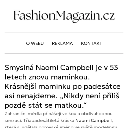
O WEBU
REKLAMA
KONTAKT
Smyslná Naomi Campbell je v 53
letech znovu maminkou.
Krásnější maminku po padesátce
asi nenajdeme. „Nikdy není příliš
pozdě stát se matkou.“
Zahraniční média přinášejí velkou a obdivuhodnou
senzaci. Třiapadesátiletá kráska
Naomi Campbell
,
která si udělala obrovské jméno ve světě modelingu,