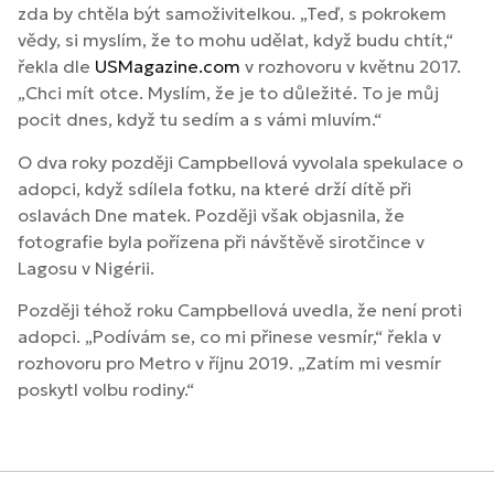
zda by chtěla být samoživitelkou. „Teď, s pokrokem
vědy, si myslím, že to mohu udělat, když budu chtít,“
řekla dle
USMagazine.com
v rozhovoru v květnu 2017.
„Chci mít otce. Myslím, že je to důležité. To je můj
pocit dnes, když tu sedím a s vámi mluvím.“
O dva roky později Campbellová vyvolala spekulace o
adopci, když sdílela fotku, na které drží dítě při
oslavách Dne matek. Později však objasnila, že
fotografie byla pořízena při návštěvě sirotčince v
Lagosu v Nigérii.
Později téhož roku Campbellová uvedla, že není proti
adopci. „Podívám se, co mi přinese vesmír,“ řekla v
rozhovoru pro Metro v říjnu 2019. „Zatím mi vesmír
poskytl volbu rodiny.“