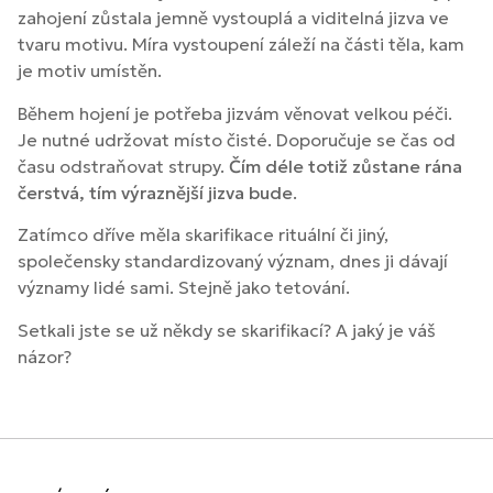
zahojení zůstala jemně vystouplá a viditelná jizva ve
tvaru motivu. Míra vystoupení záleží na části těla, kam
je motiv umístěn.
Během hojení je potřeba jizvám věnovat velkou péči.
Je nutné udržovat místo čisté. Doporučuje se čas od
času odstraňovat strupy.
Čím déle totiž zůstane rána
čerstvá, tím výraznější jizva bude
.
Zatímco dříve měla skarifikace rituální či jiný,
společensky standardizovaný význam, dnes ji dávají
významy lidé sami. Stejně jako tetování.
Setkali jste se už někdy se skarifikací? A jaký je váš
názor?