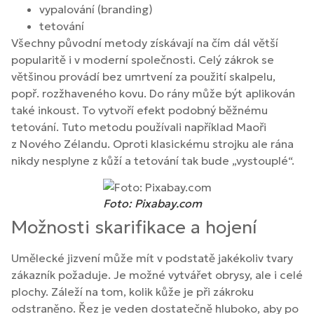
vypalování (branding)
tetování
Všechny původní metody získávají na čím dál větší
popularitě i v moderní společnosti. Celý zákrok se
většinou provádí bez umrtvení za použití skalpelu,
popř. rozžhaveného kovu. Do rány může být aplikován
také inkoust. To vytvoří efekt podobný běžnému
tetování. Tuto metodu používali například Maoři
z Nového Zélandu. Oproti klasickému strojku ale rána
nikdy nesplyne z kůží a tetování tak bude „vystouplé“.
Foto: Pixabay.com
Možnosti skarifikace a hojení
Umělecké jizvení může mít v podstatě jakékoliv tvary
zákazník požaduje. Je možné vytvářet obrysy, ale i celé
plochy. Záleží na tom, kolik kůže je při zákroku
odstraněno. Řez je veden dostatečně hluboko, aby po