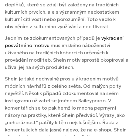
doplňků, které se zdají být založeny na tradičních
kulturních prvcích, ale s významným nedostatkem
kulturní citlivosti nebo porozumění. Toto vedlo k
obviněním z kulturního využívání a necitlivosti.
Jedním ze zdokumentovaných případů je
vykradení
posvátného motivu
muslimského náboženství
užívaného na tradičních kobercích určených k
provádění modliteb. Shein motiv sprostě okopíroval a
užíval jej na svých produktech.
Shein je také nechvalně proslulý kradením motivů
módních návrhářů z celého světa. Od malých po ty
největší. Několik případů zdokumentoval na svém
instagramu uživatel se jménem Baileyprado. V
komentářích se to pak hemžilo mnoha peprnými
názory na praktiky, které Shein předvádí. Výrazy jako
„nehoráznost“ patřily k těm nejslušnějším. Řada z
komentujících dala jasně najevo, že na e-shopu Shein