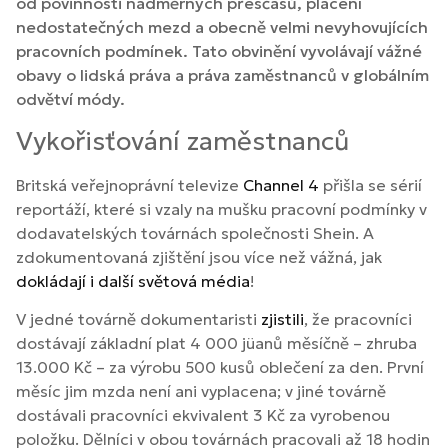
od povinnosti nadměrných přesčasů, placení
nedostatečných mezd a obecně velmi nevyhovujících
pracovních podmínek. Tato obvinění vyvolávají vážné
obavy o lidská práva a práva zaměstnanců v globálním
odvětví módy.
Vykořisťování zaměstnanců
Britská veřejnoprávní televize
Channel 4
přišla se sérií
reportáží, které si vzaly na mušku pracovní podmínky v
dodavatelských továrnách společnosti Shein. A
zdokumentovaná zjištění jsou více než vážná, jak
dokládají i další světová média
!
V jedné továrně dokumentaristi
zjistili
, že pracovníci
dostávají základní plat 4 000 jüanů měsíčně – zhruba
13.000 Kč – za výrobu 500 kusů oblečení za den. První
měsíc jim mzda není ani vyplacena; v jiné továrně
dostávali pracovníci ekvivalent 3 Kč za vyrobenou
položku. Dělníci v obou továrnách pracovali až 18 hodin