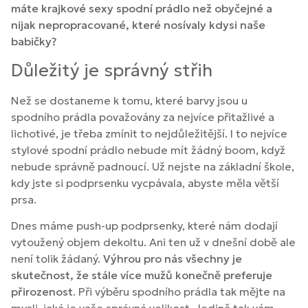
máte krajkové sexy spodní prádlo než obyčejné a
nijak nepropracované, které nosívaly kdysi naše
babičky?
Důležitý je správný střih
Než se dostaneme k tomu, které barvy jsou u
spodního prádla považovány za nejvíce přitažlivé a
lichotivé, je třeba zmínit to nejdůležitější. I to nejvíce
stylové spodní prádlo nebude mít žádný boom, když
nebude správně padnoucí. Už nejste na základní škole,
kdy jste si podprsenku vycpávala, abyste měla větší
prsa.
Dnes máme push-up podprsenky, které nám dodají
vytoužený objem dekoltu. Ani ten už v dnešní době ale
není tolik žádaný.
Výhrou pro nás všechny je
skutečnost, že stále více mužů konečně preferuje
přirozenost
. Při výběru spodního prádla tak mějte na
mysli, jaká je vaše správná velikost. Jedině tak vám