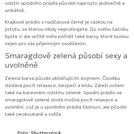
odstín spodního prádla působil naprosto jedinečně a
unikátně.
Krajkové prádlo v nadčasové černé je sázkou na
jistotu, se kterou nikdy neprohrajete. Do svého šatníku
byste si ale určitě měla pořídit také barvy, které budou
nejen pro vás příjemným osvěžením.
Smaragdově zelená působí sexy a
uvolněně
Zelená barva působí uklidňujícím dojmem. Člověku
dodává pocit relaxace, bezpečí a klidu. Záleží ovšem
také na barevném odstínu zelené. Spodní prádlo ve
smaragdově zelené dodá možná pocit relaxace a
uvolnění, což je u spodního prádla žádoucí, ale působí
také neokoukaně a svěže.
Foto: Shutterstock