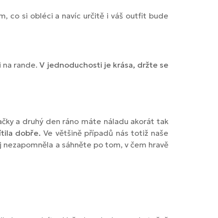
 co si obléci a navíc určitě i váš outfit bude
i na rande.
V jednoduchosti je krása, držte se
začky a druhý den ráno máte náladu akorát tak
tila dobře.
Ve většině případů nás totiž naše
 něj nezapomněla a sáhněte po tom, v čem hravě