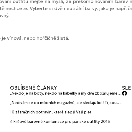
ování outfitu mějte na mysli, že překombinováním barev 
itě nechcete. Vyberte si dvě neutrální barvy, jako je např. 
avný.
o je
vínová
, nebo
hořčičně žlutá
.
OBLÍBENÉ ČLÁNKY
SLE
„Někdo je na boty, někdo na kabelky a my dvě zbožňujeme
plavky“ prozradily mladé české návrhářky a zakladatelky
„Nedívám se do módních magazínů, ale sleduju lidi! Ti jsou
značky HANAJANA Swimwear
největší inspirace“ říká blogerka A.n.d.u.l.a
10 zázračních potravin, které zlepší Vaši pleť
4 klíčové barevné kombinace pro pánské outfity 2015