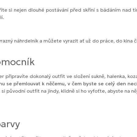
te si nejen dlouhé postávání před skříní s bádáním nad tím,
í.
razný náhrdelník a můžete vyrazit ať už do práce, do kina č
pomocník
er připravíte dokonalý outfit ve složení sukně, halenka, ko
u se přemlouvat k něčemu, v čem byste se celý den necí
 si původní outfit na jindy, klidně si ho vyfoťte, abyste na
barvy