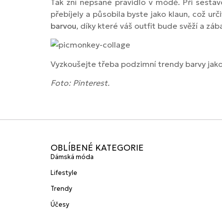
Tak zní nepsané pravidlo v módě. Při sestav
přebíjely a působila byste jako klaun, což urč
barvou
, díky které váš outfit bude svěží a záb
Vyzkoušejte třeba podzimní trendy barvy jak
Foto: Pinterest.
OBLÍBENÉ KATEGORIE
Dámská móda
Lifestyle
Trendy
Účesy