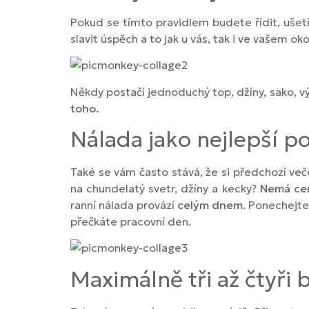
Pokud se tímto pravidlem budete řídit, ušetří
slavit úspěch a to jak u vás, tak i ve vašem okol
Někdy postačí jednoduchý top, džíny, sako, vý
toho.
Nálada jako nejlepší 
Také se vám často stává, že si předchozí več
na chundelatý svetr, džíny a kecky?
Nemá cen
ranní nálada provází
celým dnem
. Ponechejte
přečkáte pracovní den.
Maximálně tři až čtyři 