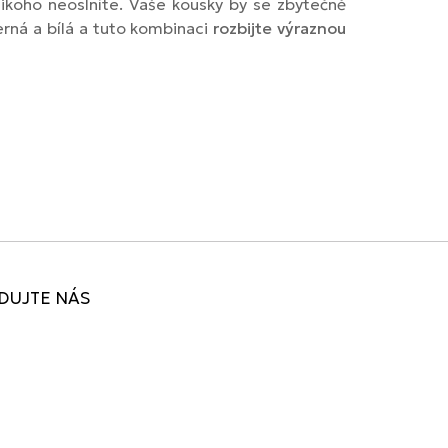
nikoho neoslníte. Vaše kousky by se zbytečně
černá a bílá a tuto kombinaci
rozbijte výraznou
DUJTE NÁS