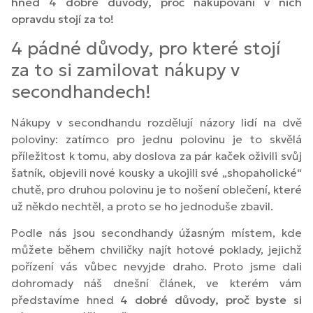
hned 4 dobré důvody, proč nakupování v nich
opravdu stojí za to!
4 pádné důvody, pro které stojí
za to si zamilovat nákupy v
secondhandech!
Nákupy v secondhandu rozdělují názory lidí na dvě
poloviny: zatímco pro jednu polovinu je to skvělá
příležitost k tomu, aby doslova za pár kaček oživili svůj
šatník, objevili nové kousky a ukojili své „shopaholické“
chutě, pro druhou polovinu je to nošení oblečení, které
už někdo nechtěl, a proto se ho jednoduše zbavil.
Podle nás jsou secondhandy úžasným místem, kde
můžete během chviličky najít hotové poklady, jejichž
pořízení vás vůbec nevyjde draho. Proto jsme dali
dohromady náš dnešní článek, ve kterém vám
představíme hned
4 dobré důvody, proč byste si