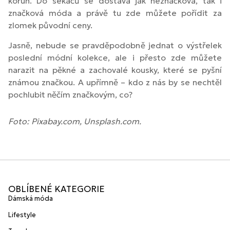
korun. Do sekáčů se dostává jak neznačková, tak i
značková móda a právě tu zde můžete pořídit za
zlomek původní ceny.
Jasně, nebude se pravděpodobně jednat o výstřelek
poslední módní kolekce, ale i přesto zde můžete
narazit na pěkné a zachovalé kousky, které se pyšní
známou značkou. A upřímně – kdo z nás by se nechtěl
pochlubit něčím značkovým, co?
Foto: Pixabay.com, Unsplash.com.
OBLÍBENÉ KATEGORIE
Dámská móda
Lifestyle