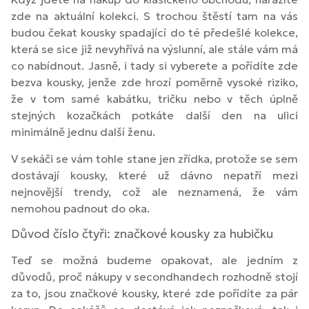
zde na aktuální kolekci. S trochou štěstí tam na vás
budou čekat kousky spadající do té předešlé kolekce,
která se sice již nevyhřívá na výslunní, ale stále vám má
co nabídnout. Jasně, i tady si vyberete a pořídíte zde
bezva kousky, jenže zde hrozí poměrně vysoké riziko,
že v tom samé kabátku, tričku nebo v těch úplně
stejných kozačkách potkáte další den na ulici
minimálně jednu další ženu.
V sekáči se vám tohle stane jen zřídka, protože se sem
dostávají kousky, které už dávno nepatří mezi
nejnovější trendy, což ale neznamená, že vám
nemohou padnout do oka.
Důvod číslo čtyři: značkové kousky za hubičku
Teď se možná budeme opakovat, ale jedním z
důvodů, proč nákupy v secondhandech rozhodně stojí
za to, jsou značkové kousky, které zde pořídíte za pár