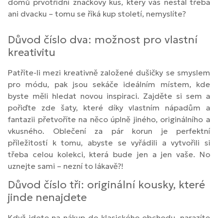
domů prvotřídní značkový kus, který vás nestál třeba
ani dvacku – tomu se říká kup století, nemyslíte?
Důvod číslo dva: možnost pro vlastní
kreativitu
Patříte-li mezi kreativně založené dušičky se smyslem
pro módu, pak jsou sekáče ideálním místem, kde
byste měli hledat novou inspiraci. Zajděte si sem a
pořiďte zde šaty, které díky vlastním nápadům a
fantazii přetvoříte na něco úplně jiného, originálního a
vkusného. Oblečení za pár korun je perfektní
příležitostí k tomu, abyste se vyřádili a vytvořili si
třeba celou kolekci, která bude jen a jen vaše. No
uznejte sami – nezní to lákavě?!
Důvod číslo tři: originální kousky, které
jinde nenajdete
Když jdete na nákup do klasického obchodu, narazíte