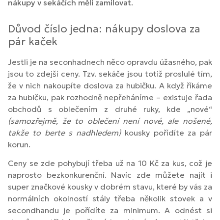
nákupy v sekáčích měli zamilovat
.
Důvod číslo jedna: nákupy doslova za
pár kaček
Jestli je na seconhadnech něco opravdu úžasného, pak
jsou to zdejší ceny. Tzv. sekáče jsou totiž proslulé tím,
že v nich nakoupíte doslova za hubičku. A když říkáme
za hubičku, pak rozhodně nepřeháníme – existuje řada
obchodů s oblečením z druhé ruky, kde „nové“
(samozřejmě, že to oblečení není nové, ale nošené,
takže to berte s nadhledem)
kousky pořídíte za pár
korun.
Ceny se zde pohybují třeba už na 10 Kč za kus, což je
naprosto bezkonkurenční. Navíc zde můžete najít i
super značkové kousky v dobrém stavu, které by vás za
normálních okolností stály třeba několik stovek a v
secondhandu je pořídíte za minimum. A odnést si