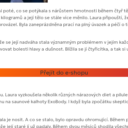
i poté, co se potýkala s nárůstem hmotnosti během čtyř tě
ilogramů a její tělo se stále více měnilo. Laura připouští, 
i provázel. Byla zaneprázdněna prací na plný úvazek a péčí o 
že se její nadváha stala významným problémem v jejím každ
at bolesti hlavy a dušnost. Blížila se jí čtyřicítka, a tak s
Přejít do e-shopu
u. Laura vyzkoušela několik různých nárazových diet a pilule
u na saunové kalhoty ExoBody. I když byla zpočátku skeptic
ačala je nosit. A co se stalo, bylo opravdu ohromující. Běhe
e její staré jí už padaly. Během dvou měsíců shodila všechn