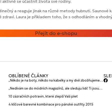
aktivně se účastnit života své rodiny.
edinečný a reaguje jinak na různé metody hubnutí. Saunové 
 své zdraví. Laura je příkladem toho, že s odhodláním a vho
Přejít do e-shopu
OBLÍBENÉ ČLÁNKY
SLE
„Někdo je na boty, někdo na kabelky a my dvě zbožňujeme
plavky“ prozradily mladé české návrhářky a zakladatelky
„Nedívám se do módních magazínů, ale sleduju lidi! Ti jsou
značky HANAJANA Swimwear
největší inspirace“ říká blogerka A.n.d.u.l.a
10 zázračních potravin, které zlepší Vaši pleť
4 klíčové barevné kombinace pro pánské outfity 2015