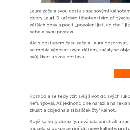
Laura začala svou cestu s saunovými kalhotam
dcery Lauri. S každým těhotenstvím přibývalo k
větších obav a pocit „povolení jíst, co chci“ j
sebe a svou postavu.
Ale s postupem času začala Laura pozorovat, 
se mohla věnovat svým dětem, začaly se objevov
svůj život a svou postavu.
Rozhodla se tedy vzít svůj život do svých ruko
nefungoval. Až jednoho dne narazila na reklam
zkusit a objednala si balíček čtyř kalhot.
Když kalhoty dorazily, neváhala ani chvíli a z
musela si dokonce pořídit nové kalhoty, protož