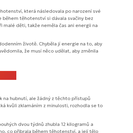
hotenství, která následovala po narození své
že během těhotenství si dávala svačiny bez
tři malé děti, takže neměla čas ani energii na
odenním životě. Chyběla jí energie na to, aby
i uvědomila, že musí něco udělat, aby změnila
k na hubnutí, ale žádný z těchto přístupů
ká kvůli zklamáním z minulosti, rozhodla se to
m pouhých dvou týdnů zhubla 12 kilogramů a
o, co přibrala během těhotenství, a její tělo