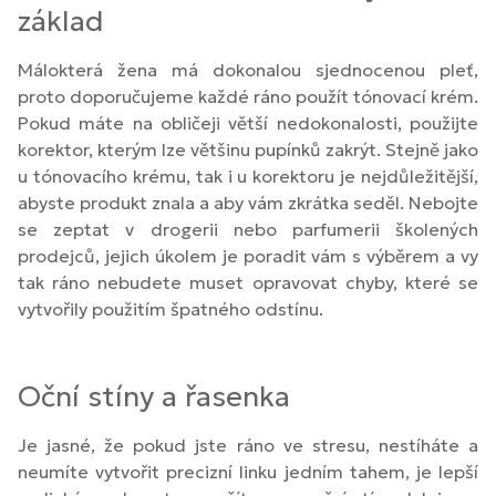
základ
Málokterá žena má dokonalou sjednocenou pleť,
proto doporučujeme každé ráno použít tónovací krém.
Pokud máte na obličeji větší nedokonalosti, použijte
korektor, kterým lze většinu pupínků zakrýt. Stejně jako
u tónovacího krému, tak i u korektoru je nejdůležitější,
abyste produkt znala a aby vám zkrátka seděl. Nebojte
se zeptat v drogerii nebo parfumerii školených
prodejců, jejich úkolem je poradit vám s výběrem a vy
tak ráno nebudete muset opravovat chyby, které se
vytvořily použitím špatného odstínu.
Oční stíny a řasenka
Je jasné, že pokud jste ráno ve stresu, nestíháte a
neumíte vytvořit precizní linku jedním tahem, je lepší