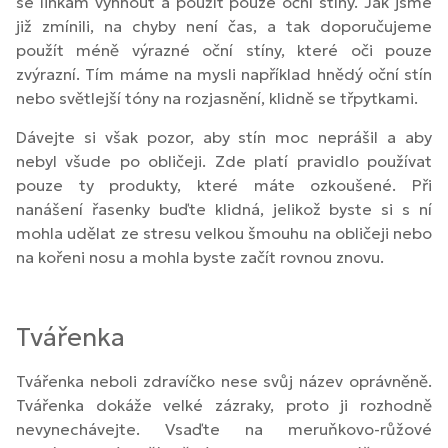
se linkám vyhnout a použít pouze oční stíny. Jak jsme
již zmínili, na chyby není čas, a tak doporučujeme
použít méně výrazné oční stíny, které oči pouze
zvýrazní. Tím máme na mysli například hnědý oční stín
nebo světlejší tóny na rozjasnění, klidně se třpytkami.
Dávejte si však pozor, aby stín moc neprášil a aby
nebyl všude po obličeji. Zde platí pravidlo používat
pouze ty produkty, které máte ozkoušené. Při
nanášení řasenky buďte klidná, jelikož byste si s ní
mohla udělat ze stresu velkou šmouhu na obličeji nebo
na kořeni nosu a mohla byste začít rovnou znovu.
Tvářenka
Tvářenka neboli zdravíčko nese svůj název oprávněně.
Tvářenka dokáže velké zázraky, proto ji rozhodně
nevynechávejte. Vsaďte na meruňkovo-růžové