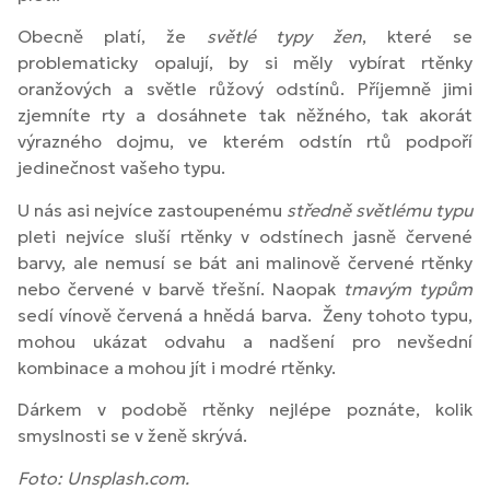
Obecně platí, že
světlé typy žen
, které se
problematicky opalují, by si měly vybírat rtěnky
oranžových a světle růžový odstínů. Příjemně jimi
zjemníte rty a dosáhnete tak něžného, tak akorát
výrazného dojmu, ve kterém odstín rtů podpoří
jedinečnost vašeho typu.
U nás asi nejvíce zastoupenému
středně světlému typu
pleti nejvíce sluší rtěnky v odstínech jasně červené
barvy, ale nemusí se bát ani malinově červené rtěnky
nebo červené v barvě třešní. Naopak
tmavým typům
sedí vínově červená a hnědá barva. Ženy tohoto typu,
mohou ukázat odvahu a nadšení pro nevšední
kombinace a mohou jít i modré rtěnky.
Dárkem v podobě rtěnky nejlépe poznáte, kolik
smyslnosti se v ženě skrývá.
Foto: Unsplash.com.