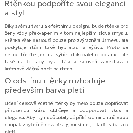
Rtěnkou podpoříte svou eleganci
a styl
Díky svému tvaru a efektnímu designu bude rtěnka pro
ženy vždy překvapením v tom nejlepším slova smyslu.
Rtěnka však neslouží pouze pro zvýraznění úsměvu, ale
poskytuje rtům také hydrataci a výživu. Proto se
nesoustřeďte jen na výběr dokonalého odstínu, ale
také na to, aby byla stálá a zároveň zanechávala
krémově vláčný pocit na rtech.
O odstínu rtěnky rozhoduje
především barva pleti
Líčení celkově včetně rtěnky by mělo pouze doplňovat
přirozenou krásu obličeje a podporovat vkus a
eleganci. Aby rty nepůsobily až příliš dominantně nebo
naopak zbytečně nezanikaly, musíme ji sladit s barvou
pleti.