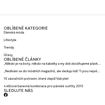
OBLÍBENÉ KATEGORIE
Dámská móda
Lifestyle
Trendy
Účesy
OBLÍBENÉ ČLÁNKY
„Někdo je na boty, někdo na kabelky a my dvě zbožňujeme plavky“
prozradily mladé české návrhářky a zakladatelky značky
„Nedívám se do módních magazínů, ale sleduju lidi! Ti jsou největší
HANAJANA Swimwear
inspirace“ říká blogerka A.n.d.u.l.a
10 zázračních potravin, které zlepší Vaši pleť
4 klíčové barevné kombinace pro pánské outfity 2015
SLEDUJTE NÁS